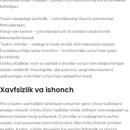
keltirilgan:
Yuqori darajadagi xavfsizlik – o’yinchilarning shaxsiy ma’lumotlari
himoyalangan.
Keng o’yin tanlovi – o’yinchilarga turli xil o’yinlarni sinab ko’rish
imkoniyatini beradi.
Tezkor to’lovlar – mablag’ni tezda yechib olish imkoniyati mavjud.
Foydalanuvchiga qulay interfeys – boshlovchilar uchun ham qulay
ko’rinishda.
Ushbu afzalliklar yosh va tajribali o’yinchilar uchun ham maqbul bo’lgan
muhim omillardir. Shuningdek, ular juda ko’p yangi imkoniyatlarni
qidirayotgan o’yinchilar uchun ham qiziqarli ko’rinadi.
Xavfsizlik va ishonch
Pinco kazino xavfsizligini ta’minlash uchun bir qator chora-tadbirlarni
amalga oshiradi. Ushbu chora-tadbirlar ichida shifrlash texnologiyalari va
himoya tizimlari keng qo’llaniladi. O’yinchilar o’z mablag’larini xavfsiz
saqlab, o’yin jarayonida ishonchli hissiyot bilan to’liq ishtirok etishlari
mumkin. Kazino, o’yinlar davomida har qanday firibgarlik va shaxsiy