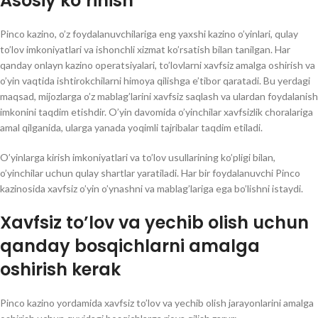
Asosiy ko’rinish
Pinco kazino, o’z foydalanuvchilariga eng yaxshi kazino o’yinlari, qulay
to’lov imkoniyatlari va ishonchli xizmat ko’rsatish bilan tanilgan. Har
qanday onlayn kazino operatsiyalari, to’lovlarni xavfsiz amalga oshirish va
o’yin vaqtida ishtirokchilarni himoya qilishga e’tibor qaratadi. Bu yerdagi
maqsad, mijozlarga o’z mablag’larini xavfsiz saqlash va ulardan foydalanish
imkonini taqdim etishdir. O’yin davomida o’yinchilar xavfsizlik choralariga
amal qilganida, ularga yanada yoqimli tajribalar taqdim etiladi.
O’yinlarga kirish imkoniyatlari va to’lov usullarining ko’pligi bilan,
o’yinchilar uchun qulay shartlar yaratiladi. Har bir foydalanuvchi Pinco
kazinosida xavfsiz o’yin o’ynashni va mablag’lariga ega bo’lishni istaydi.
Xavfsiz to’lov va yechib olish uchun
qanday bosqichlarni amalga
oshirish kerak
Pinco kazino yordamida xavfsiz to’lov va yechib olish jarayonlarini amalga