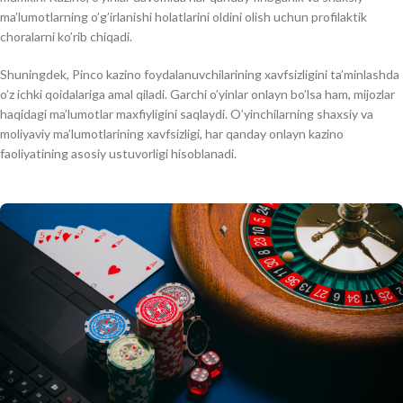
ma’lumotlarning o’g’irlanishi holatlarini oldini olish uchun profilaktik
choralarni ko’rib chiqadi.
Shuningdek, Pinco kazino foydalanuvchilarining xavfsizligini ta’minlashda
o’z ichki qoidalariga amal qiladi. Garchi o’yinlar onlayn bo’lsa ham, mijozlar
haqidagi ma’lumotlar maxfiyligini saqlaydi. O’yinchilarning shaxsiy va
moliyaviy ma’lumotlarining xavfsizligi, har qanday onlayn kazino
faoliyatining asosiy ustuvorligi hisoblanadi.