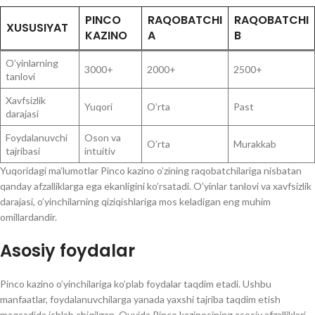
PINCO
RAQOBATCHI
RAQOBATCHI
XUSUSIYAT
KAZINO
A
B
O’yinlarning
3000+
2000+
2500+
tanlovi
Xavfsizlik
Yuqori
O’rta
Past
darajasi
Foydalanuvchi
Oson va
O’rta
Murakkab
tajribasi
intuitiv
Yuqoridagi ma’lumotlar Pinco kazino o’zining raqobatchilariga nisbatan
qanday afzalliklarga ega ekanligini ko’rsatadi. O’yinlar tanlovi va xavfsizlik
darajasi, o’yinchilarning qiziqishlariga mos keladigan eng muhim
omillardandir.
Asosiy foydalar
Pinco kazino o’yinchilariga ko’plab foydalar taqdim etadi. Ushbu
manfaatlar, foydalanuvchilarga yanada yaxshi tajriba taqdim etish
maqsadida ishlab chiqilgan. Quyida Pinco kazinosining asosiy afzalliklari