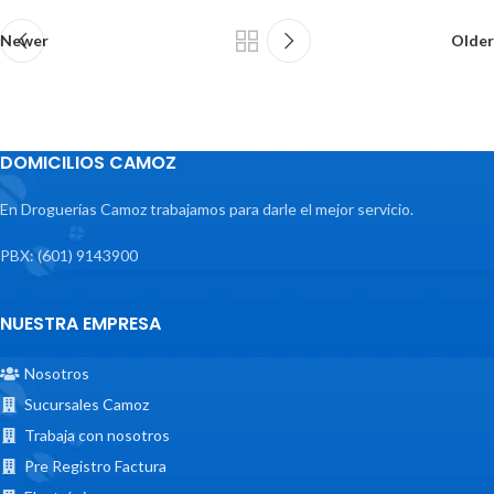
Newer
Older
DOMICILIOS CAMOZ
En Droguerías Camoz trabajamos para darle el mejor servicio.
PBX: (601) 9143900
NUESTRA EMPRESA
Nosotros
Sucursales Camoz
Trabaja con nosotros
Pre Registro Factura