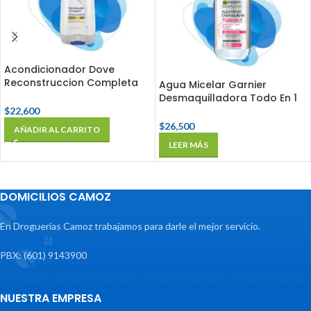
Acondicionador Dove
Reconstruccion Completa
Agua Micelar Garnier
Fco X 400 Ml
Desmaquilladora Todo En 1
Fco X 400 Ml
$
22,600
$
26,500
AÑADIR AL CARRITO
LEER MÁS
DOMICILIOS CAMOZ
En Droguerías Camoz trabajamos para darle el mejor servicio.
PBX: (601) 9143900
NUESTRA EMPRESA