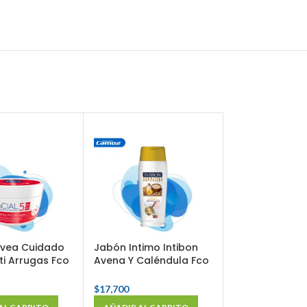
SOLD OUT
ivea Cuidado
Jabón Intimo Intibon
ti Arrugas Fco
Avena Y Caléndula Fco
Shampoo Hea
X 210 Gr
Shoulders Old 
$
17,700
Fco X 700 Ml
$
34,000