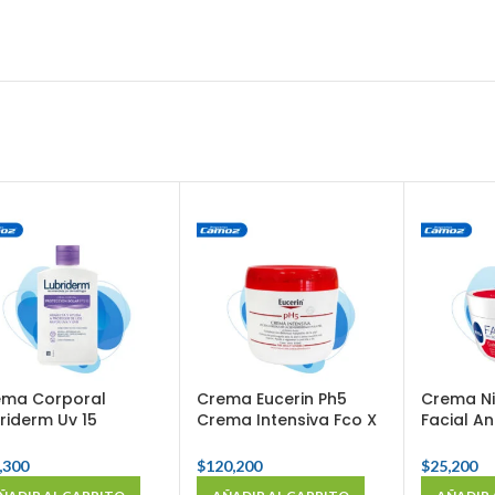
ema Corporal
Crema Eucerin Ph5
Crema N
riderm Uv 15
Crema Intensiva Fco X
Facial An
tección Solar Fco X
450 Ml
X 50 Ml
 Ml
,300
$
120,200
$
25,200