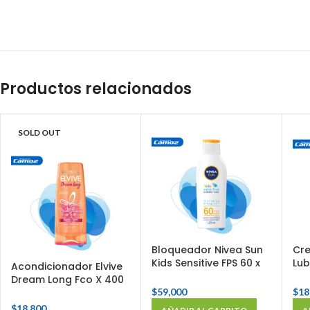
Productos relacionados
SOLD OUT
Bloqueador Nivea Sun
Cr
Kids Sensitive FPS 60 x
Lub
Acondicionador Elvive
125 Ml
Pro
Dream Long Fco X 400
120
$
59,000
$
18
Ml
$
18,800