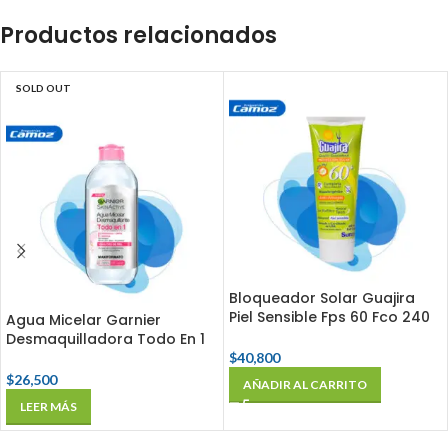
Productos relacionados
SOLD OUT
Bloqueador Solar Guajira
Piel Sensible Fps 60 Fco 240
Agua Micelar Garnier
Ml
Desmaquilladora Todo En 1
Fco X 400 Ml
$
40,800
$
26,500
AÑADIR AL CARRITO
LEER MÁS