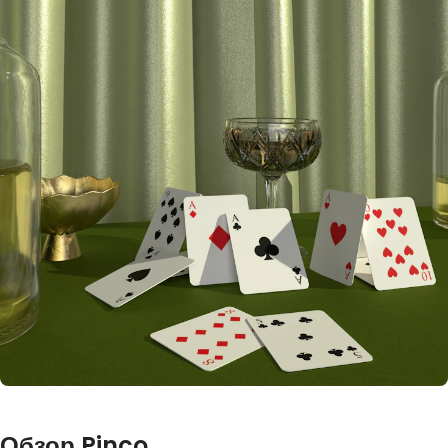
Обзор Pinco