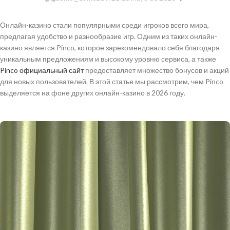
Онлайн-казино стали популярными среди игроков всего мира,
предлагая удобство и разнообразие игр. Одним из таких онлайн-
казино является Pinco, которое зарекомендовало себя благодаря
уникальным предложениям и высокому уровню сервиса, а также
Pinco официальный сайт
предоставляет множество бонусов и акций
для новых пользователей. В этой статье мы рассмотрим, чем Pinco
выделяется на фоне других онлайн-казино в 2026 году.