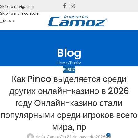
Skip to navigation
Skip to main content
MENU
Blog
Home
Public
PUBLIC
Как Pinco выделяется среди
других онлайн-казино в 2026
году Онлайн-казино стали
популярными среди игроков всего
мира, пр
0
admin_Camoz
On 21 de mayo de 2026