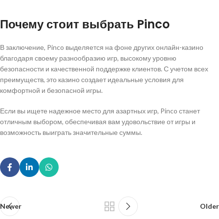
Почему стоит выбрать Pinco
В заключение, Pinco выделяется на фоне других онлайн-казино
благодаря своему разнообразию игр, высокому уровню
безопасности и качественной поддержке клиентов. С учетом всех
преимуществ, это казино создает идеальные условия для
комфортной и безопасной игры.
Если вы ищете надежное место для азартных игр, Pinco станет
отличным выбором, обеспечивая вам удовольствие от игры и
возможность выиграть значительные суммы.
Newer
Older