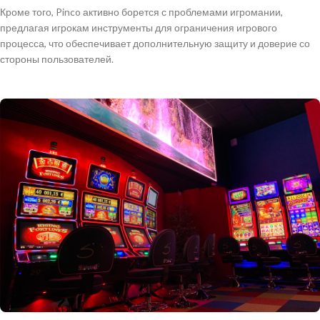
Кроме того, Pinco активно борется с проблемами игромании,
предлагая игрокам инструменты для ограничения игрового
процесса, что обеспечивает дополнительную защиту и доверие со
стороны пользователей.