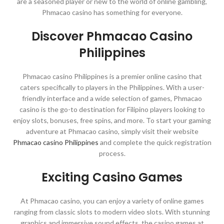
are a seasoned player or new to the world of online gambling,
Phmacao casino has something for everyone.
Discover Phmacao Casino
Philippines
Phmacao casino Philippines is a premier online casino that
caters specifically to players in the Philippines. With a user-
friendly interface and a wide selection of games, Phmacao
casino is the go-to destination for Filipino players looking to
enjoy slots, bonuses, free spins, and more. To start your gaming
adventure at Phmacao casino, simply visit their website
Phmacao casino Philippines
and complete the quick registration
process.
Exciting Casino Games
At Phmacao casino, you can enjoy a variety of online games
ranging from classic slots to modern video slots. With stunning
graphics and immersive sound effects, the casino games at