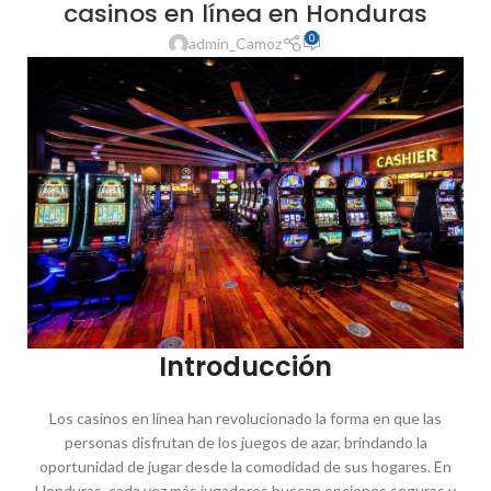
casinos en línea en Honduras
0
admin_Camoz
Introducción
Los casinos en línea han revolucionado la forma en que las
personas disfrutan de los juegos de azar, brindando la
oportunidad de jugar desde la comodidad de sus hogares. En
Honduras, cada vez más jugadores buscan opciones seguras y