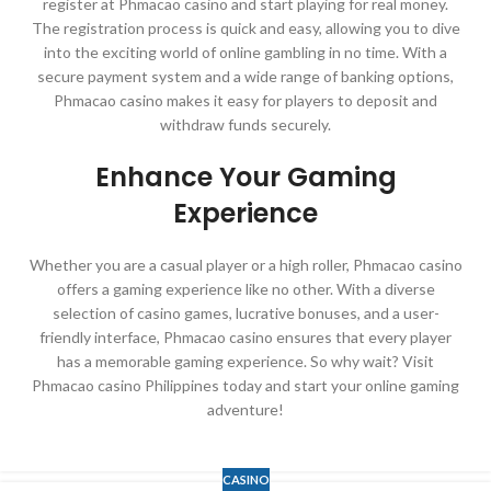
register at Phmacao casino and start playing for real money.
The registration process is quick and easy, allowing you to dive
into the exciting world of online gambling in no time. With a
secure payment system and a wide range of banking options,
Phmacao casino makes it easy for players to deposit and
withdraw funds securely.
Enhance Your Gaming
Experience
Whether you are a casual player or a high roller, Phmacao casino
offers a gaming experience like no other. With a diverse
selection of casino games, lucrative bonuses, and a user-
friendly interface, Phmacao casino ensures that every player
has a memorable gaming experience. So why wait? Visit
Phmacao casino Philippines today and start your online gaming
adventure!
CASINO