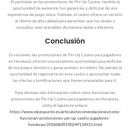
Al participar en las promociones de Pin-Up Casino, tendrás la
oportunidad de aumentar tus ganancias y disfrutar de una
experiencia de juego única. Además, el casino ofrece un servicio
al cliente de alta calidad para garantizar que tus dudas y
consultas sean atendidas de manera rápida y eficiente.
Conclusión
En resumen, las promociones de Pin-Up Casino para jugadores
en Honduras ofrecen una excelente oportunidad para disfrutar
de tus juegos favoritos y ganar premios increíbles. No pierdas la
oportunidad de registrarte en este casino y aprovechar todas
las ofertas y bonificaciones que tienen preparadas para ti.
Para obtener más información sobre cómo funcionan las
promociones de Pin-Up Casino para jugadores en Honduras,
visita el siguiente enlace:
https://www.elpespunte.es/articulo/recomendaciones/como-
funcionan-promociones-pin-up-casino-jugadores-
honduras/20260609100249136925.html