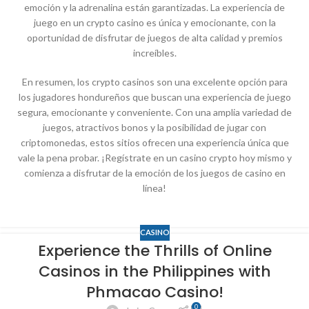
emoción y la adrenalina están garantizadas. La experiencia de
juego en un crypto casino es única y emocionante, con la
oportunidad de disfrutar de juegos de alta calidad y premios
increíbles.
En resumen, los crypto casinos son una excelente opción para
los jugadores hondureños que buscan una experiencia de juego
segura, emocionante y conveniente. Con una amplia variedad de
juegos, atractivos bonos y la posibilidad de jugar con
criptomonedas, estos sitios ofrecen una experiencia única que
vale la pena probar. ¡Regístrate en un casino crypto hoy mismo y
comienza a disfrutar de la emoción de los juegos de casino en
línea!
CASINO
Experience the Thrills of Online
Casinos in the Philippines with
Phmacao Casino!
0