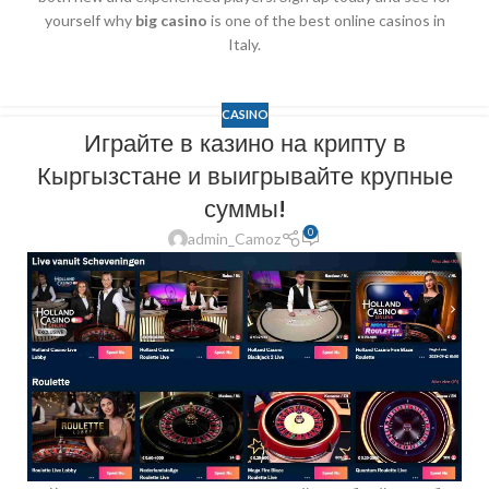
yourself why
big casino
is one of the best online casinos in
Italy.
CASINO
Играйте в казино на крипту в
Кыргызстане и выигрывайте крупные
суммы!
0
admin_Camoz