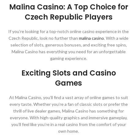
Malina Casino: A Top Choice for
Czech Republic Players
If you’re looking for a top-notch online casino experience in the
Czech Republic, look no further than
malina casino
. With a wide
selection of slots, generous bonuses, and exciting free spins,
Malina Casino has everything you need for an unforgettable
gaming experience.
Exciting Slots and Casino
Games
At Malina Casino, you’ll find a vast array of online games to suit
every taste. Whether you’re a fan of classic slots or prefer the
thrill of live dealer games, Malina Casino has something for
everyone. With high-quality graphics and immersive gameplay,
you’ll feel like you’re in a real casino from the comfort of your
own home.