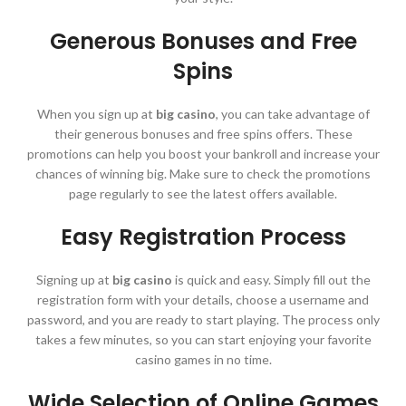
Generous Bonuses and Free
Spins
When you sign up at
big casino
, you can take advantage of
their generous bonuses and free spins offers. These
promotions can help you boost your bankroll and increase your
chances of winning big. Make sure to check the promotions
page regularly to see the latest offers available.
Easy Registration Process
Signing up at
big casino
is quick and easy. Simply fill out the
registration form with your details, choose a username and
password, and you are ready to start playing. The process only
takes a few minutes, so you can start enjoying your favorite
casino games in no time.
Wide Selection of Online Games