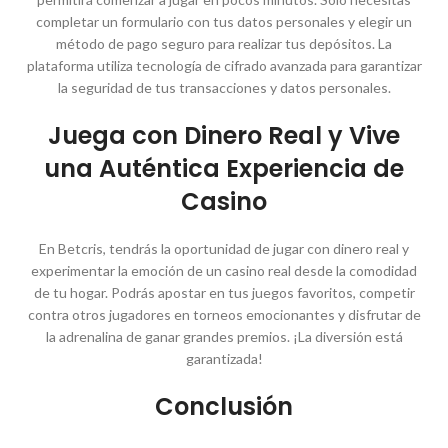
completar un formulario con tus datos personales y elegir un
método de pago seguro para realizar tus depósitos. La
plataforma utiliza tecnología de cifrado avanzada para garantizar
la seguridad de tus transacciones y datos personales.
Juega con Dinero Real y Vive
una Auténtica Experiencia de
Casino
En Betcris, tendrás la oportunidad de jugar con dinero real y
experimentar la emoción de un casino real desde la comodidad
de tu hogar. Podrás apostar en tus juegos favoritos, competir
contra otros jugadores en torneos emocionantes y disfrutar de
la adrenalina de ganar grandes premios. ¡La diversión está
garantizada!
Conclusión