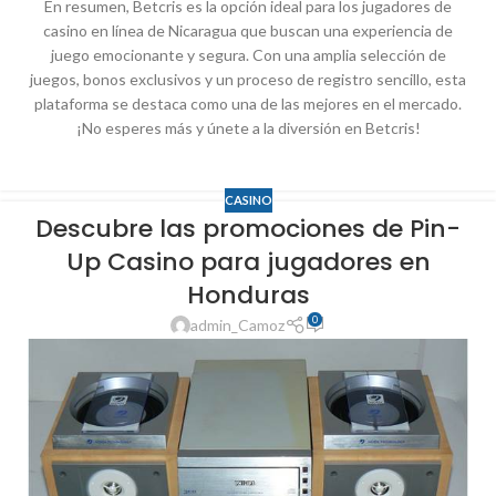
En resumen, Betcris es la opción ideal para los jugadores de
casino en línea de Nicaragua que buscan una experiencia de
juego emocionante y segura. Con una amplia selección de
juegos, bonos exclusivos y un proceso de registro sencillo, esta
plataforma se destaca como una de las mejores en el mercado.
¡No esperes más y únete a la diversión en Betcris!
CASINO
Descubre las promociones de Pin-
Up Casino para jugadores en
Honduras
0
admin_Camoz