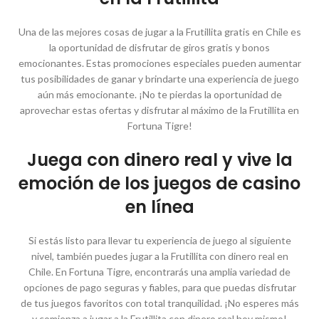
Una de las mejores cosas de jugar a la Frutillita gratis en Chile es
la oportunidad de disfrutar de giros gratis y bonos
emocionantes. Estas promociones especiales pueden aumentar
tus posibilidades de ganar y brindarte una experiencia de juego
aún más emocionante. ¡No te pierdas la oportunidad de
aprovechar estas ofertas y disfrutar al máximo de la Frutillita en
Fortuna Tigre!
Juega con dinero real y vive la
emoción de los juegos de casino
en línea
Si estás listo para llevar tu experiencia de juego al siguiente
nivel, también puedes jugar a la Frutillita con dinero real en
Chile. En Fortuna Tigre, encontrarás una amplia variedad de
opciones de pago seguras y fiables, para que puedas disfrutar
de tus juegos favoritos con total tranquilidad. ¡No esperes más
y comienza a jugar a la Frutillita con dinero real hoy mismo!