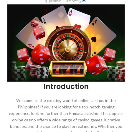
admin_Camoz
Introduction
Welcome to the exciting world of online casinos in the
Philippines! If you are looking for a top-notch gaming
experience, look no further than Phmacao casino. This popular
online casino offers a wide range of casino games, lucrative
bonuses, and the chance to play for real money. Whether you