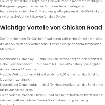
Die Vergleichstabelle zeigt, dass Chicken Road in mehreren wichtigen
Kategorien gegenüber seinen Mitbewerbern überlegen ist.
Insbesondere die hohe RTP und der großzügige maximale Multiplikator
sind entscheidende Faktoren für viele Spieler.
Wichtige Vorteile von Chicken Road
Die Entscheidung für Chicken Road bringt zahlreiche Vorteile mit sich,
die das Spielerlebnis verbessern. Hier sind einige der herausragenden
Merkmale:
Spannendes Gameplay — Schnelles Spieltempo sorgt für Nervenkitzel.
Hohe Gewinnchancen — Mit einem RTP von 98% haben Spieler gute
Aussichten auf Gewinne.
Flexible Wettoptionen — Einsätze ab nur 0,01 € machen das Spiel für
jedermann zugänglich.
Kostenloser Demomodus — Ideal für Neueinsteiger, um das Spiel ohne
Risiko auszuprobieren.
Diese Vorteile machen Chicken Road zu einer attraktiven Plattform für
alle, die Spaß am mobilen Casino-Spiel haben und gleichzeitig