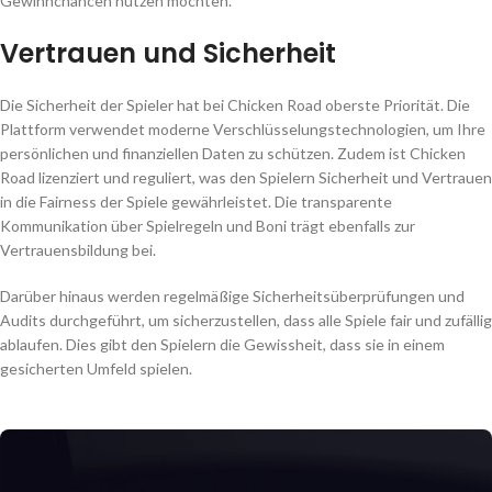
Gewinnchancen nutzen möchten.
Vertrauen und Sicherheit
Die Sicherheit der Spieler hat bei Chicken Road oberste Priorität. Die
Plattform verwendet moderne Verschlüsselungstechnologien, um Ihre
persönlichen und finanziellen Daten zu schützen. Zudem ist Chicken
Road lizenziert und reguliert, was den Spielern Sicherheit und Vertrauen
in die Fairness der Spiele gewährleistet. Die transparente
Kommunikation über Spielregeln und Boni trägt ebenfalls zur
Vertrauensbildung bei.
Darüber hinaus werden regelmäßige Sicherheitsüberprüfungen und
Audits durchgeführt, um sicherzustellen, dass alle Spiele fair und zufällig
ablaufen. Dies gibt den Spielern die Gewissheit, dass sie in einem
gesicherten Umfeld spielen.