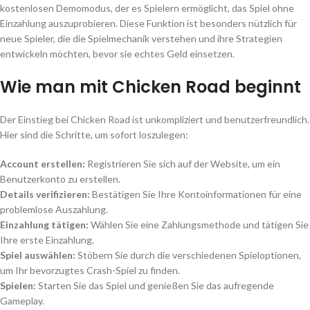
kostenlosen Demomodus, der es Spielern ermöglicht, das Spiel ohne
Einzahlung auszuprobieren. Diese Funktion ist besonders nützlich für
neue Spieler, die die Spielmechanik verstehen und ihre Strategien
entwickeln möchten, bevor sie echtes Geld einsetzen.
Wie man mit Chicken Road beginnt
Der Einstieg bei Chicken Road ist unkompliziert und benutzerfreundlich.
Hier sind die Schritte, um sofort loszulegen:
Account erstellen:
Registrieren Sie sich auf der Website, um ein
Benutzerkonto zu erstellen.
Details verifizieren:
Bestätigen Sie Ihre Kontoinformationen für eine
problemlose Auszahlung.
Einzahlung tätigen:
Wählen Sie eine Zahlungsmethode und tätigen Sie
Ihre erste Einzahlung.
Spiel auswählen:
Stöbern Sie durch die verschiedenen Spieloptionen,
um Ihr bevorzugtes Crash-Spiel zu finden.
Spielen:
Starten Sie das Spiel und genießen Sie das aufregende
Gameplay.