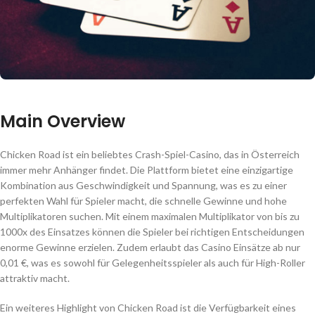
Main Overview
Chicken Road ist ein beliebtes Crash-Spiel-Casino, das in Österreich
immer mehr Anhänger findet. Die Plattform bietet eine einzigartige
Kombination aus Geschwindigkeit und Spannung, was es zu einer
perfekten Wahl für Spieler macht, die schnelle Gewinne und hohe
Multiplikatoren suchen. Mit einem maximalen Multiplikator von bis zu
1000x des Einsatzes können die Spieler bei richtigen Entscheidungen
enorme Gewinne erzielen. Zudem erlaubt das Casino Einsätze ab nur
0,01 €, was es sowohl für Gelegenheitsspieler als auch für High-Roller
attraktiv macht.
Ein weiteres Highlight von Chicken Road ist die Verfügbarkeit eines