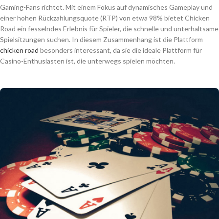
Gaming-Fans richtet. Mit einem Fokus auf dynamisches Gameplay und
einer hohen Rückzahlungsquote (RTP) von etwa 98% bietet Chicken
Road ein fesselndes Erlebnis für Spieler, die schnelle und unterhaltsame
Spielsitzungen suchen. In diesem Zusammenhang ist die Plattform
chicken road
besonders interessant, da sie die ideale Plattform für
Casino-Enthusiasten ist, die unterwegs spielen möchten.