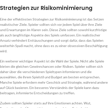
Strategien zur Risikominimierung
Eine der effektivsten Strategien zur Risikominimierung ist das Setzen
realistischer Ziele. Spieler sollten sich vor jedem Spiel über ihre Ziele
und Erwartungen im Klaren sein. Diese Ziele sollten sowohl kurzfristige
als auch langfristige Aspekte des Spiels umfassen. Ein realistischer
Ansatz verhindert Enttäuschungen und sorgt dafür, dass das Spielen
weiterhin Spaß macht, ohne dass es zu einer obsessiven Beschäftigung
wird.
Ein weiterer wichtiger Aspekt ist die Wahl der Spiele. Nicht alle Spiele
bieten die gleichen Gewinnchancen oder Risiken. Spieler sollten sich
daher über die verschiedenen Spieltypen informieren und die
auswählen, die ihrem Spielstil und Budget am besten entsprechen.
Manche Spiele erfordern mehr Geschick und Strategie, während andere
auf Glück basieren. Ein besseres Verständnis der Spiele kann dazu
beitragen, informierte Entscheidungen zu treffen.
Zudem sollten Spieler stets auf ihre Emotionen achten. Wut,