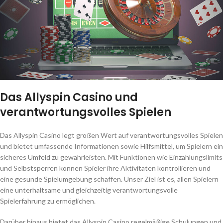
Das Allyspin Casino und
verantwortungsvolles Spielen
Das Allyspin Casino legt großen Wert auf verantwortungsvolles Spielen
und bietet umfassende Informationen sowie Hilfsmittel, um Spielern ein
sicheres Umfeld zu gewährleisten. Mit Funktionen wie Einzahlungslimits
und Selbstsperren können Spieler ihre Aktivitäten kontrollieren und
eine gesunde Spielumgebung schaffen. Unser Ziel ist es, allen Spielern
eine unterhaltsame und gleichzeitig verantwortungsvolle
Spielerfahrung zu ermöglichen.
Darüber hinaus bietet das Allyspin Casino regelmäßige Schulungen und