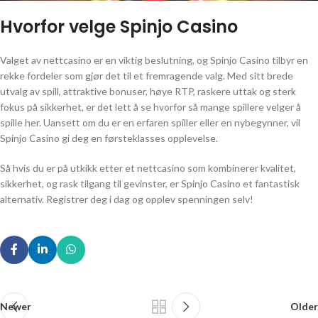
Hvorfor velge Spinjo Casino
Valget av nettcasino er en viktig beslutning, og Spinjo Casino tilbyr en
rekke fordeler som gjør det til et fremragende valg. Med sitt brede
utvalg av spill, attraktive bonuser, høye RTP, raskere uttak og sterk
fokus på sikkerhet, er det lett å se hvorfor så mange spillere velger å
spille her. Uansett om du er en erfaren spiller eller en nybegynner, vil
Spinjo Casino gi deg en førsteklasses opplevelse.
Så hvis du er på utkikk etter et nettcasino som kombinerer kvalitet,
sikkerhet, og rask tilgang til gevinster, er Spinjo Casino et fantastisk
alternativ. Registrer deg i dag og opplev spenningen selv!
Newer
Older