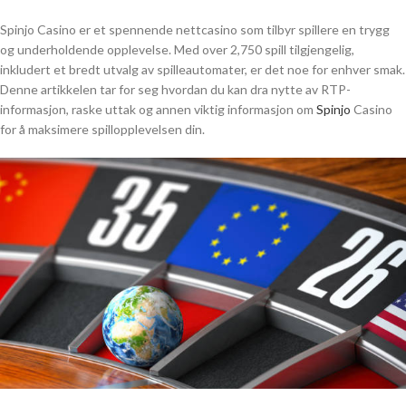
Spinjo Casino er et spennende nettcasino som tilbyr spillere en trygg
og underholdende opplevelse. Med over 2,750 spill tilgjengelig,
inkludert et bredt utvalg av spilleautomater, er det noe for enhver smak.
Denne artikkelen tar for seg hvordan du kan dra nytte av RTP-
informasjon, raske uttak og annen viktig informasjon om
Spinjo
Casino
for å maksimere spillopplevelsen din.