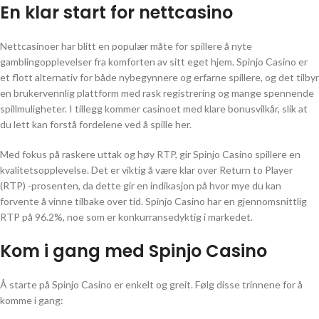
En klar start for nettcasino
Nettcasinoer har blitt en populær måte for spillere å nyte
gamblingopplevelser fra komforten av sitt eget hjem. Spinjo Casino er
et flott alternativ for både nybegynnere og erfarne spillere, og det tilbyr
en brukervennlig plattform med rask registrering og mange spennende
spillmuligheter. I tillegg kommer casinoet med klare bonusvilkår, slik at
du lett kan forstå fordelene ved å spille her.
Med fokus på raskere uttak og høy RTP, gir Spinjo Casino spillere en
kvalitetsopplevelse. Det er viktig å være klar over Return to Player
(RTP) -prosenten, da dette gir en indikasjon på hvor mye du kan
forvente å vinne tilbake over tid. Spinjo Casino har en gjennomsnittlig
RTP på 96.2%, noe som er konkurransedyktig i markedet.
Kom i gang med Spinjo Casino
Å starte på Spinjo Casino er enkelt og greit. Følg disse trinnene for å
komme i gang: