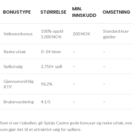
MIN.
BONUSTYPE
STØRRELSE
OMSETNING
INNSKUDD
100% opptil
Standard krav
Velkomstbonus
200 NOK
5,000 NOK
gjelder
Raske uttak
0–24 timer
–
–
Spillutvalg
2,750+ spill
–
–
Gjennomsnittlig
96.2%
–
–
RTP
Brukervurdering
4.1/5
–
–
Som vi ser i tabellen, gir Spinjo Casino gode bonuser og raske uttak, noe
som gjør det til et attraktivt valg for spillere.