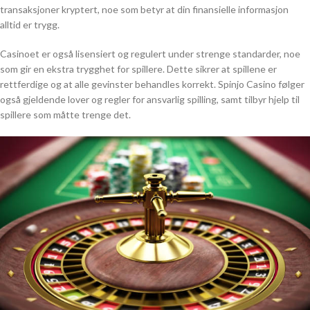
transaksjoner kryptert, noe som betyr at din finansielle informasjon
alltid er trygg.
Casinoet er også lisensiert og regulert under strenge standarder, noe
som gir en ekstra trygghet for spillere. Dette sikrer at spillene er
rettferdige og at alle gevinster behandles korrekt. Spinjo Casino følger
også gjeldende lover og regler for ansvarlig spilling, samt tilbyr hjelp til
spillere som måtte trenge det.