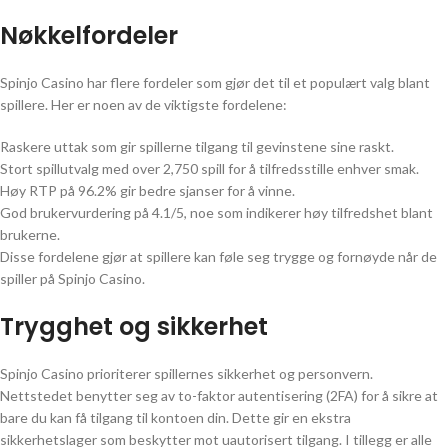
Nøkkelfordeler
Spinjo Casino har flere fordeler som gjør det til et populært valg blant
spillere. Her er noen av de viktigste fordelene:
Raskere uttak som gir spillerne tilgang til gevinstene sine raskt.
Stort spillutvalg med over 2,750 spill for å tilfredsstille enhver smak.
Høy RTP på 96.2% gir bedre sjanser for å vinne.
God brukervurdering på 4.1/5, noe som indikerer høy tilfredshet blant
brukerne.
Disse fordelene gjør at spillere kan føle seg trygge og fornøyde når de
spiller på Spinjo Casino.
Trygghet og sikkerhet
Spinjo Casino prioriterer spillernes sikkerhet og personvern.
Nettstedet benytter seg av to-faktor autentisering (2FA) for å sikre at
bare du kan få tilgang til kontoen din. Dette gir en ekstra
sikkerhetslager som beskytter mot uautorisert tilgang. I tillegg er alle