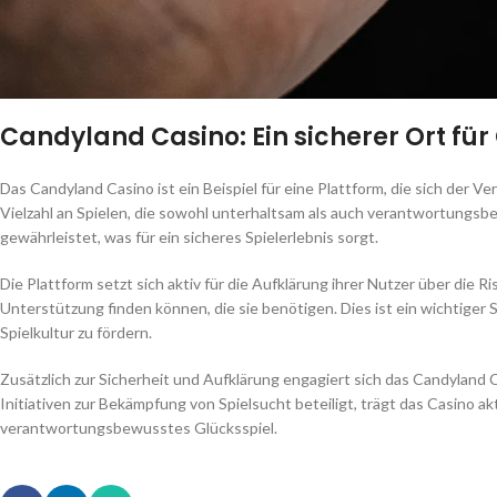
Candyland Casino: Ein sicherer Ort für
Das Candyland Casino ist ein Beispiel für eine Plattform, die sich der 
Vielzahl an Spielen, die sowohl unterhaltsam als auch verantwortungsb
gewährleistet, was für ein sicheres Spielerlebnis sorgt.
Die Plattform setzt sich aktiv für die Aufklärung ihrer Nutzer über die R
Unterstützung finden können, die sie benötigen. Dies ist ein wichtiger
Spielkultur zu fördern.
Zusätzlich zur Sicherheit und Aufklärung engagiert sich das Candyland 
Initiativen zur Bekämpfung von Spielsucht beteiligt, trägt das Casino a
verantwortungsbewusstes Glücksspiel.