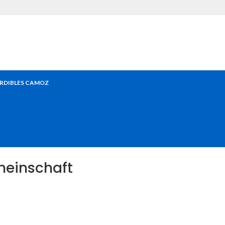
RDIBLES CAMOZ
meinschaft