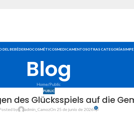
 DEL BEBÉ
DERMOCOSMÉTICOS
MEDICAMENTOS
OTRAS CATEGORÍAS
IMPE
Blog
Home
Public
PUBLIC
en des Glücksspiels auf die Ge
0
Posted by
admin_Camoz
On 25 de junio de 2026