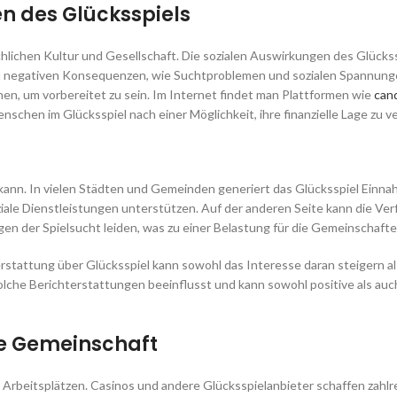
en des Glücksspiels
hlichen Kultur und Gesellschaft. Die sozialen Auswirkungen des Glückssp
in zu negativen Konsequenzen, wie Suchtproblemen und sozialen Spannun
en, um vorbereitet zu sein. Im Internet findet man Plattformen wie
can
schen im Glücksspiel nach einer Möglichkeit, ihre finanzielle Lage zu ve
kann. In vielen Städten und Gemeinden generiert das Glücksspiel Einnah
le Dienstleistungen unterstützen. Auf der anderen Seite kann die Verf
en der Spielsucht leiden, was zu einer Belastung für die Gemeinschafte
erstattung über Glücksspiel kann sowohl das Interesse daran steigern al
olche Berichterstattungen beeinflusst und kann sowohl positive als au
die Gemeinschaft
 Arbeitsplätzen. Casinos und andere Glücksspielanbieter schaffen zahlr