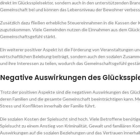
direkt im Glücksspielsektor, sondern auch in den unterstützenden Branc
Gemeinschaft bei und können das Lebensniveau der Bewohner verbess
Zusätzlich dazu fließen erhebliche Steuereinnahmen in die Kassen de
zugutekommen. Viele Gemeinden nutzen die Einnahmen aus dem Glücksspi
Gemeinschaftsgefühl stärkt.
Ein weiterer positiver Aspekt ist die Förderung von Veranstaltungen un
wirtschaftlichen Belebung beiträgt, sondern auch den sozialen Zusamm
und ihre Interessen zu teilen, wodurch das Gemeinschaftsgefühl gestär
Negative Auswirkungen des Glücksspie
Trotz der positiven Aspekte sind die negativen Auswirkungen des Glücks
deren Familien und die gesamte Gemeinschaft beeinträchtigen kann. Mens
Stress und Konflikten innerhalb der Familie führt.
Die sozialen Kosten der Spielsucht sind hoch. Viele Betroffene benöti
Spielsucht zu einem Anstieg von Kriminalität, Gewalt und familiären Ko
Auswirkungen auf die sozialen Beziehungen und das Vertrauen innerha