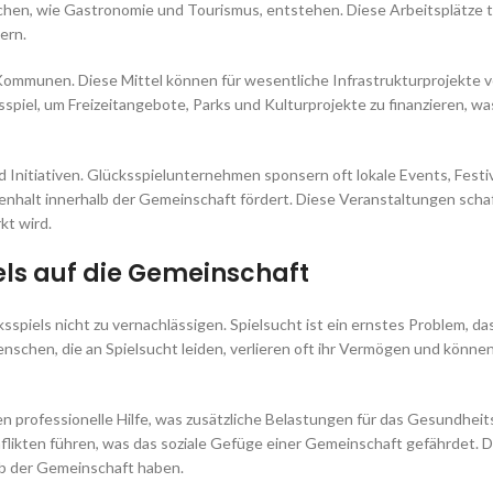
hen, wie Gastronomie und Tourismus, entstehen. Diese Arbeitsplätze tra
ern.
r Kommunen. Diese Mittel können für wesentliche Infrastrukturprojekt
el, um Freizeitangebote, Parks und Kulturprojekte zu finanzieren, was
d Initiativen. Glücksspielunternehmen sponsern oft lokale Events, Festi
enhalt innerhalb der Gemeinschaft fördert. Diese Veranstaltungen scha
kt wird.
ls auf die Gemeinschaft
spiels nicht zu vernachlässigen. Spielsucht ist ein ernstes Problem, da
chen, die an Spielsucht leiden, verlieren oft ihr Vermögen und können 
gen professionelle Hilfe, was zusätzliche Belastungen für das Gesundh
nflikten führen, was das soziale Gefüge einer Gemeinschaft gefährdet. D
lb der Gemeinschaft haben.