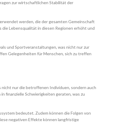
gen zur wirtschaftlichen Stabilität der
e verwendet werden, die der gesamten Gemeinschaft
 die Lebensqualität in diesen Regionen erhöht und
vals und Sportveranstaltungen, was nicht nur zur
ffen Gelegenheiten für Menschen, sich zu treffen
s nicht nur die betroffenen Individuen, sondern auch
in finanzielle Schwierigkeiten geraten, was zu
eitssystem bedeutet. Zudem können die Folgen von
iese negativen Effekte können langfristige