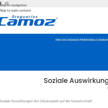
Skip to navigation
Skip to main content
INICIO
CUIDADO PERSONAL
CUIDADO
Soziale Auswirkung
Soziale Auswirkungen des Glücksspiels auf die Gemeinschaft