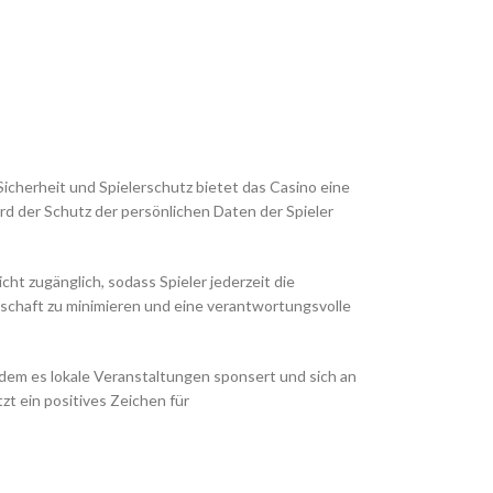
 Sicherheit und Spielerschutz bietet das Casino eine
d der Schutz der persönlichen Daten der Spieler
icht zugänglich, sodass Spieler jederzeit die
nschaft zu minimieren und eine verantwortungsvolle
ndem es lokale Veranstaltungen sponsert und sich an
zt ein positives Zeichen für