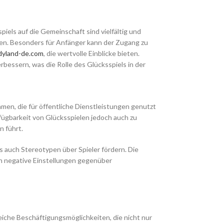
iels auf die Gemeinschaft sind vielfältig und
gen. Besonders für Anfänger kann der Zugang zu
dyland-de.com
, die wertvolle Einblicke bieten.
rbessern, was die Rolle des Glücksspiels in der
men, die für öffentliche Dienstleistungen genutzt
ügbarkeit von Glücksspielen jedoch auch zu
n führt.
s auch Stereotypen über Spieler fördern. Die
ch negative Einstellungen gegenüber
eiche Beschäftigungsmöglichkeiten, die nicht nur