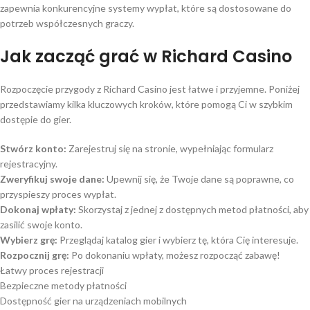
zapewnia konkurencyjne systemy wypłat, które są dostosowane do
potrzeb współczesnych graczy.
Jak zacząć grać w Richard Casino
Rozpoczęcie przygody z Richard Casino jest łatwe i przyjemne. Poniżej
przedstawiamy kilka kluczowych kroków, które pomogą Ci w szybkim
dostępie do gier.
Stwórz konto:
Zarejestruj się na stronie, wypełniając formularz
rejestracyjny.
Zweryfikuj swoje dane:
Upewnij się, że Twoje dane są poprawne, co
przyspieszy proces wypłat.
Dokonaj wpłaty:
Skorzystaj z jednej z dostępnych metod płatności, aby
zasilić swoje konto.
Wybierz grę:
Przeglądaj katalog gier i wybierz tę, która Cię interesuje.
Rozpocznij grę:
Po dokonaniu wpłaty, możesz rozpocząć zabawę!
Łatwy proces rejestracji
Bezpieczne metody płatności
Dostępność gier na urządzeniach mobilnych