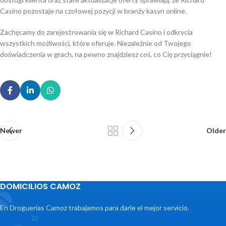
Casino pozostaje na czołowej pozycji w branży kasyn online.
Zachęcamy do zarejestrowania się w Richard Casino i odkrycia
wszystkich możliwości, które oferuje. Niezależnie od Twojego
doświadczenia w grach, na pewno znajdziesz coś, co Cię przyciągnie!
Newer
Older
DOMICILIOS CAMOZ
En Droguerías Camoz trabajamos para darle el mejor servicio.