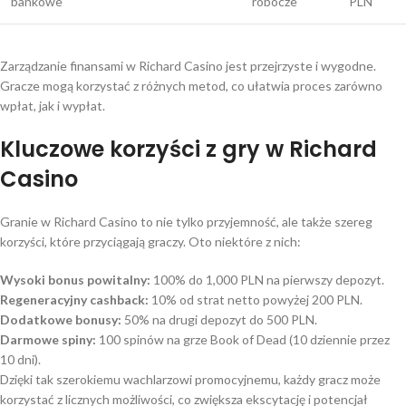
bankowe
robocze
PLN
Zarządzanie finansami w Richard Casino jest przejrzyste i wygodne.
Gracze mogą korzystać z różnych metod, co ułatwia proces zarówno
wpłat, jak i wypłat.
Kluczowe korzyści z gry w Richard
Casino
Granie w Richard Casino to nie tylko przyjemność, ale także szereg
korzyści, które przyciągają graczy. Oto niektóre z nich:
Wysoki bonus powitalny:
100% do 1,000 PLN na pierwszy depozyt.
Regeneracyjny cashback:
10% od strat netto powyżej 200 PLN.
Dodatkowe bonusy:
50% na drugi depozyt do 500 PLN.
Darmowe spiny:
100 spinów na grze Book of Dead (10 dziennie przez
10 dni).
Dzięki tak szerokiemu wachlarzowi promocyjnemu, każdy gracz może
korzystać z licznych możliwości, co zwiększa ekscytację i potencjał