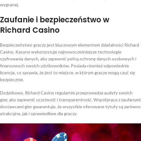
wygranej.
Zaufanie i bezpieczeństwo w
Richard Casino
Bezpieczeństwo graczy jest kluczowym elementem działalności Richard
Casino. Kasyno wykorzystuje najnowocześniejsze technologie
szyfrowania danych, aby zapewnić pełną ochronę danych osobowych i
finansowych swoich użytkowników. Posiada również odpowiednie
licencje, co sprawia, że jest to miejsce, w którym gracze mogą czuć się
bezpiecznie.
Dodatkowo, Richard Casino regularnie przeprowadza audyty swoich
gier, aby zapewnić uczciwość i transparentność. Współpraca z zaufanymi
dostawcami gier gwarantuje, że wszystkie oferowane tytuły są zarówno
atrakcyjne, jak i sprawiedliwe dla graczy.