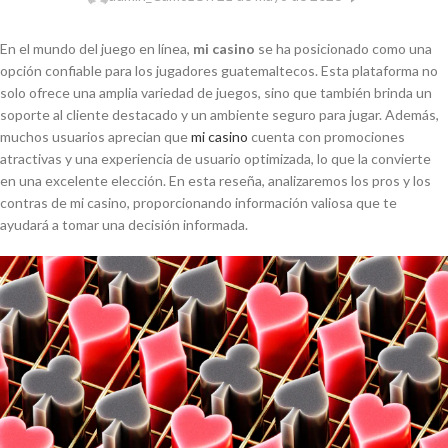
En el mundo del juego en línea,
mi casino
se ha posicionado como una
opción confiable para los jugadores guatemaltecos. Esta plataforma no
solo ofrece una amplia variedad de juegos, sino que también brinda un
soporte al cliente destacado y un ambiente seguro para jugar. Además,
muchos usuarios aprecian que
mi casino
cuenta con promociones
atractivas y una experiencia de usuario optimizada, lo que la convierte
en una excelente elección. En esta reseña, analizaremos los pros y los
contras de mi casino, proporcionando información valiosa que te
ayudará a tomar una decisión informada.