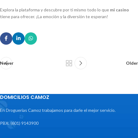
Explora la plataforma y descubre por ti mismo todo lo que
mi casino
tiene para ofrecer. ¡La emoción y la diversión te esperan!
Newer
Older
DOMICILIOS CAMOZ
En Droguerías Camoz trabajamos para darle el mejor servicio.
PBX: (601) 9143900