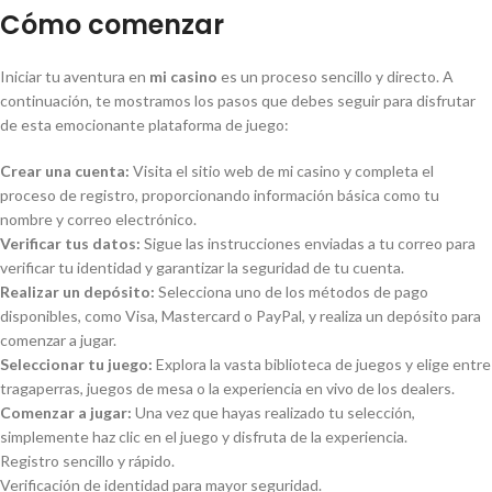
Cómo comenzar
Iniciar tu aventura en
mi casino
es un proceso sencillo y directo. A
continuación, te mostramos los pasos que debes seguir para disfrutar
de esta emocionante plataforma de juego:
Crear una cuenta:
Visita el sitio web de mi casino y completa el
proceso de registro, proporcionando información básica como tu
nombre y correo electrónico.
Verificar tus datos:
Sigue las instrucciones enviadas a tu correo para
verificar tu identidad y garantizar la seguridad de tu cuenta.
Realizar un depósito:
Selecciona uno de los métodos de pago
disponibles, como Visa, Mastercard o PayPal, y realiza un depósito para
comenzar a jugar.
Seleccionar tu juego:
Explora la vasta biblioteca de juegos y elige entre
tragaperras, juegos de mesa o la experiencia en vivo de los dealers.
Comenzar a jugar:
Una vez que hayas realizado tu selección,
simplemente haz clic en el juego y disfruta de la experiencia.
Registro sencillo y rápido.
Verificación de identidad para mayor seguridad.