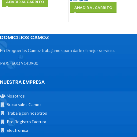
AÑADIR AL CARRITO
AÑADIR AL CARRITO
DOMICILIOS CAMOZ
En Droguerías Camoz trabajamos para darle el mejor servicio.
PBX: (601) 9143900
NUESTRA EMPRESA
Nosotros
Sucursales Camoz
Trabaja con nosotros
Pre Registro Factura
Electrónica