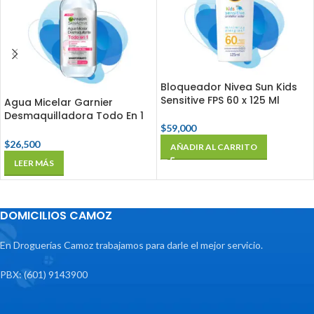
Bloqueador Nivea Sun Kids
Sensitive FPS 60 x 125 Ml
Agua Micelar Garnier
Desmaquilladora Todo En 1
Fco X 400 Ml
$
59,000
$
26,500
AÑADIR AL CARRITO
LEER MÁS
DOMICILIOS CAMOZ
En Droguerías Camoz trabajamos para darle el mejor servicio.
PBX: (601) 9143900