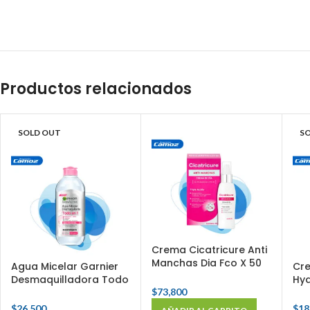
Productos relacionados
SOLD OUT
S
Crema Cicatricure Anti
Manchas Dia Fco X 50
Agua Micelar Garnier
Cre
Gr
Desmaquilladora Todo
Hya
$
73,800
En 1 Fco X 400 Ml
Ml
$
26,500
$
18