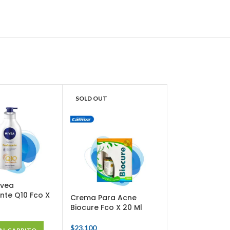
SOLD OUT
SOLD OUT
ivea
nte Q10 Fco X
Crema Para Acne
Desodorante A
Biocure Fco X 20 Ml
Temptation Fre
2Und X 152 Ml
$
23,100
$
27,600