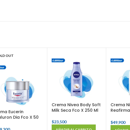
OLD OUT
Crema Nivea Body Soft
Crema N
Milk Seca Fco X 250 Ml
Reafirma
ma Eucerin
625 Ml
luron Dia Fco X 50
$
23,500
$
49,900
9,300
AÑADIR AL CARRITO