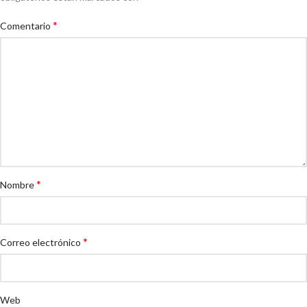
*
Comentario
*
Nombre
*
Correo electrónico
Web