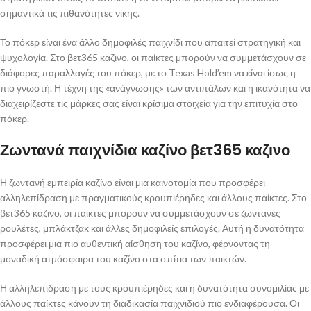
σημαντικά τις πιθανότητες νίκης.
Το πόκερ είναι ένα άλλο δημοφιλές παιχνίδι που απαιτεί στρατηγική και
ψυχολογία. Στο βετ365 καζινο, οι παίκτες μπορούν να συμμετάσχουν σε
διάφορες παραλλαγές του πόκερ, με το Texas Hold’em να είναι ίσως η
πιο γνωστή. Η τέχνη της «ανάγνωσης» των αντιπάλων και η ικανότητα να
διαχειρίζεστε τις μάρκες σας είναι κρίσιμα στοιχεία για την επιτυχία στο
πόκερ.
Ζωντανά παιχνίδια καζίνο βετ365 καζινο
Η ζωντανή εμπειρία καζίνο είναι μια καινοτομία που προσφέρει
αλληλεπίδραση με πραγματικούς κρουπιέρηδες και άλλους παίκτες. Στο
βετ365 καζινο, οι παίκτες μπορούν να συμμετάσχουν σε ζωντανές
ρουλέτες, μπλάκτζακ και άλλες δημοφιλείς επιλογές. Αυτή η δυνατότητα
προσφέρει μια πιο αυθεντική αίσθηση του καζίνο, φέρνοντας τη
μοναδική ατμόσφαιρα του καζίνο στα σπίτια των παικτών.
Η αλληλεπίδραση με τους κρουπιέρηδες και η δυνατότητα συνομιλίας με
άλλους παίκτες κάνουν τη διαδικασία παιχνιδιού πιο ενδιαφέρουσα. Οι