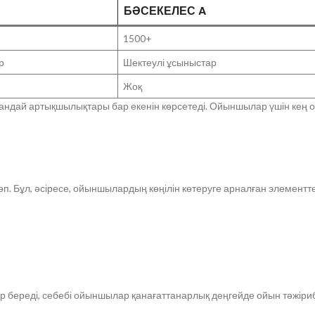
БӘСЕКЕЛЕС A
1500+
р
Шектеулі ұсыныстар
Жоқ
андай артықшылықтары бар екенін көрсетеді. Ойыншылар үшін кең о
. Бұл, әсіресе, ойыншылардың көңілін көтеруге арналған элемент
р береді, себебі ойыншылар қанағаттанарлық деңгейде ойын тәжіри