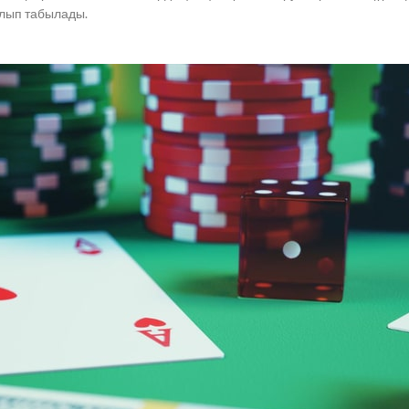
олып табылады.