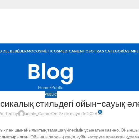
 DEL BEBÉ
DERMOCOSMÉTICOS
MEDICAMENTOS
OTRAS CATEGORÍAS
IMPE
Blog
Home
Public
PUBLIC
ссикалық стильдегі ойын-сауық әл
0
Posted by
admin_Camoz
On 27 de mayo de 2026
ықтық пен шынайылықтың тамаша үйлесімін ұсынатын казино. Ойыншыл
толықтырылған. Ойыншылардың көңіл-күйін көтеруге арналған құра