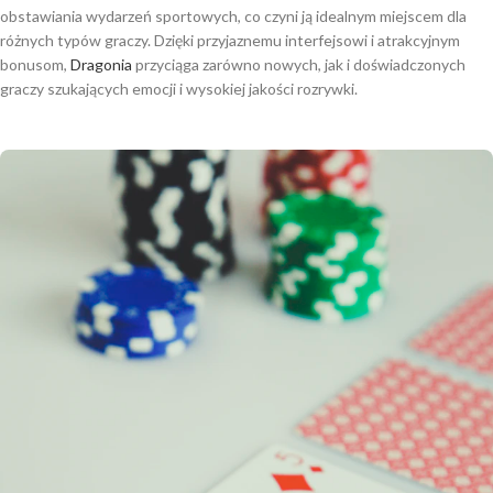
obstawiania wydarzeń sportowych, co czyni ją idealnym miejscem dla
różnych typów graczy. Dzięki przyjaznemu interfejsowi i atrakcyjnym
bonusom,
Dragonia
przyciąga zarówno nowych, jak i doświadczonych
graczy szukających emocji i wysokiej jakości rozrywki.