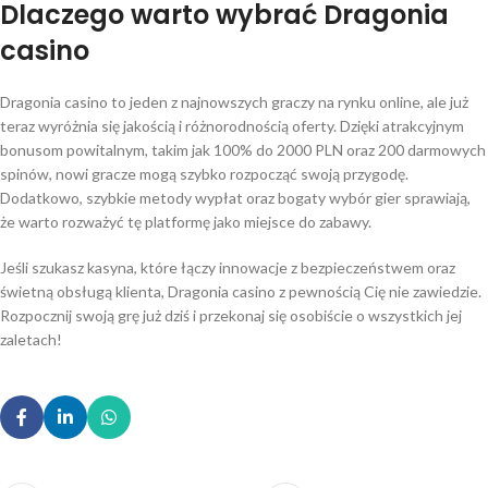
Dlaczego warto wybrać Dragonia
casino
Dragonia casino to jeden z najnowszych graczy na rynku online, ale już
teraz wyróżnia się jakością i różnorodnością oferty. Dzięki atrakcyjnym
bonusom powitalnym, takim jak 100% do 2000 PLN oraz 200 darmowych
spinów, nowi gracze mogą szybko rozpocząć swoją przygodę.
Dodatkowo, szybkie metody wypłat oraz bogaty wybór gier sprawiają,
że warto rozważyć tę platformę jako miejsce do zabawy.
Jeśli szukasz kasyna, które łączy innowacje z bezpieczeństwem oraz
świetną obsługą klienta, Dragonia casino z pewnością Cię nie zawiedzie.
Rozpocznij swoją grę już dziś i przekonaj się osobiście o wszystkich jej
zaletach!