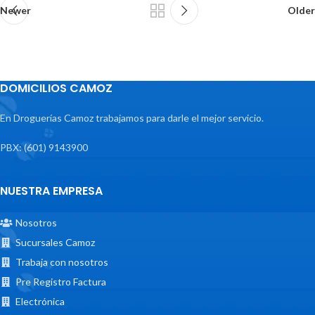
Newer
Older
DOMICILIOS CAMOZ
En Droguerías Camoz trabajamos para darle el mejor servicio.
PBX: (601) 9143900
NUESTRA EMPRESA
Nosotros
Sucursales Camoz
Trabaja con nosotros
Pre Registro Factura
Electrónica