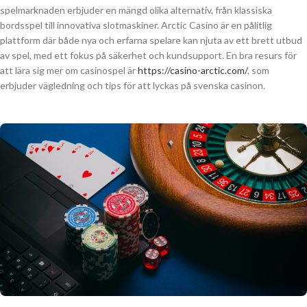
spelmarknaden erbjuder en mängd olika alternativ, från klassiska
bordsspel till innovativa slotmaskiner. Arctic Casino är en pålitlig
plattform där både nya och erfarna spelare kan njuta av ett brett utbud
av spel, med ett fokus på säkerhet och kundsupport. En bra resurs för
att lära sig mer om casinospel är
https://casino-arctic.com/
, som
erbjuder vägledning och tips för att lyckas på svenska casinon.