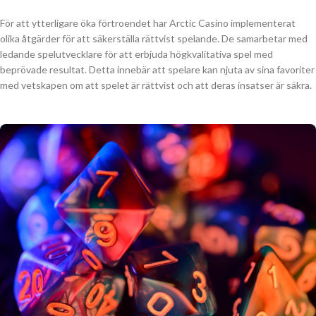
För att ytterligare öka förtroendet har Arctic Casino implementerat
olika åtgärder för att säkerställa rättvist spelande. De samarbetar med
ledande spelutvecklare för att erbjuda högkvalitativa spel med
beprövade resultat. Detta innebär att spelare kan njuta av sina favoriter
med vetskapen om att spelet är rättvist och att deras insatser är säkra.