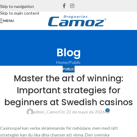
Skip to navigation
Skip to main content
MENU
Blog
Home
Public
PUBLIC
Master the art of winning:
Important strategies for
beginners at Swedish casinos
0
admin_Camoz
On 22 de mayo de 2026
Casinospel kan verka skrämmande för nybörjare, men med rätt
strategier kan du öka dina chanser att vinna. Den svenska