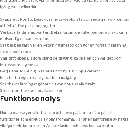
grundläggande steg. Här är en lista över vad du ska göra för att kicka
igång din spelkarriär:
Skapa ett konto:
Besök casinots webbplats och registrera dig genom
att fylla i dina personuppgifter.
Verkställa dina uppgifter:
Bekräfta din identitet genom att skicka in
nödvändig dokumentation.
Sätt in pengar:
Välj en betalningsmetod och gör en första insättning
för att börja spela.
Välj ditt spel:
Bläddra bland de tillgängliga spelen och välj det som
intresserar dig mest.
Börja spela:
Ge dig in i spelet och njut av upplevelsen!
Enkelt att registrera sig och komma igång
Snabba insättningar gör att du kan börja spela direkt
Stort utbud av spel för alla smaker
Funktionsanalys
När du överväger vilket casino att spela på, bör du titta på olika
funktioner som erbjuds av plattformarna. Här är en jämförelse av några
viktiga funktioner mellan Arctic Casino och dess konkurrenter: