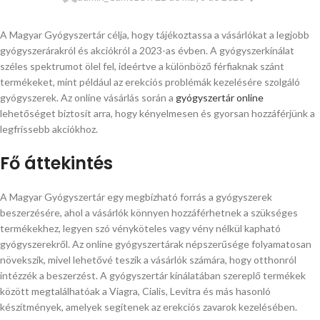
A Magyar Gyógyszertár célja, hogy tájékoztassa a vásárlókat a legjobb
gyógyszerárakról és akciókról a 2023-as évben. A gyógyszerkínálat
széles spektrumot ölel fel, ideértve a különböző férfiaknak szánt
termékeket, mint például az erekciós problémák kezelésére szolgáló
gyógyszerek. Az online vásárlás során a
gyógyszertár online
lehetőséget biztosít arra, hogy kényelmesen és gyorsan hozzáférjünk a
legfrissebb akciókhoz.
Fő áttekintés
A Magyar Gyógyszertár egy megbízható forrás a gyógyszerek
beszerzésére, ahol a vásárlók könnyen hozzáférhetnek a szükséges
termékekhez, legyen szó vényköteles vagy vény nélkül kapható
gyógyszerekről. Az online gyógyszertárak népszerűsége folyamatosan
növekszik, mivel lehetővé teszik a vásárlók számára, hogy otthonról
intézzék a beszerzést. A gyógyszertár kínálatában szereplő termékek
között megtalálhatóak a Viagra, Cialis, Levitra és más hasonló
készítmények, amelyek segítenek az erekciós zavarok kezelésében.