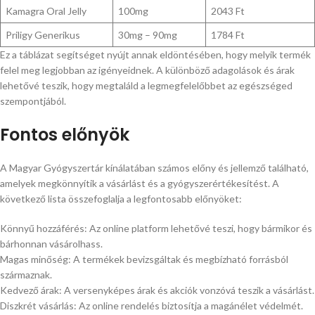
Kamagra Oral Jelly
100mg
2043 Ft
Priligy Generikus
30mg – 90mg
1784 Ft
Ez a táblázat segítséget nyújt annak eldöntésében, hogy melyik termék
felel meg legjobban az igényeidnek. A különböző adagolások és árak
lehetővé teszik, hogy megtaláld a legmegfelelőbbet az egészséged
szempontjából.
Fontos előnyök
A Magyar Gyógyszertár kínálatában számos előny és jellemző található,
amelyek megkönnyítik a vásárlást és a gyógyszerértékesítést. A
következő lista összefoglalja a legfontosabb előnyöket:
Könnyű hozzáférés: Az online platform lehetővé teszi, hogy bármikor és
bárhonnan vásárolhass.
Magas minőség: A termékek bevizsgáltak és megbízható forrásból
származnak.
Kedvező árak: A versenyképes árak és akciók vonzóvá teszik a vásárlást.
Diszkrét vásárlás: Az online rendelés biztosítja a magánélet védelmét.