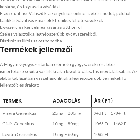
kosárba, és folytasd a vásárlást.
Fizess online:
Válaszd ki a kényelmes online fizetési módot, például
bankkártyával vagy más elektronikus lehetőségekkel.
Egyszerű és kényelmes vásárlás otthonról.
Széles választék a legnépszerűbb gyógyszerekből.
Diszkrét szállítás az otthonodba.
Termékek jellemzői
A Magyar Gyógyszertárban elérhető gyógyszerek részletes
ismertetése segít a vásárlóknak a legjobb választás megtalálásában. Az
alábbi táblázatban összehasonlítjuk a legnépszerűbb termékek fő
jellemzőit és áraikat:
TERMÉK
ADAGOLÁS
ÁR (FT)
Viagra Generikus
25mg – 200mg
943 Ft – 1784 Ft
Cialis Generikus
10mg – 80mg
1068 Ft – 1462 Ft
Levitra Generikus
10mg – 60mg
1083 Ft