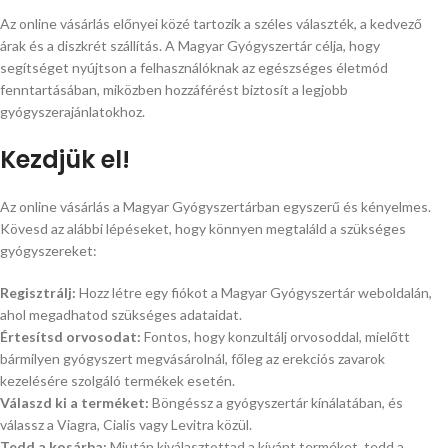
Az online vásárlás előnyei közé tartozik a széles választék, a kedvező
árak és a diszkrét szállítás. A Magyar Gyógyszertár célja, hogy
segítséget nyújtson a felhasználóknak az egészséges életmód
fenntartásában, miközben hozzáférést biztosít a legjobb
gyógyszerajánlatokhoz.
Kezdjük el!
Az online vásárlás a Magyar Gyógyszertárban egyszerű és kényelmes.
Kövesd az alábbi lépéseket, hogy könnyen megtaláld a szükséges
gyógyszereket:
Regisztrálj:
Hozz létre egy fiókot a Magyar Gyógyszertár weboldalán,
ahol megadhatod szükséges adataidat.
Értesítsd orvosodat:
Fontos, hogy konzultálj orvosoddal, mielőtt
bármilyen gyógyszert megvásárolnál, főleg az erekciós zavarok
kezelésére szolgáló termékek esetén.
Válaszd ki a terméket:
Böngéssz a gyógyszertár kínálatában, és
válassz a Viagra, Cialis vagy Levitra közül.
Tedd a kosárba:
Miután kiválasztottad a kívánt terméket, tedd a