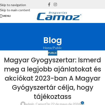
Skip to navigation
Skip to main content
MENU
Blog
Home
Public
PUBLIC
Magyar Gyogyszertar: Ismerd
meg a legjobb ajánlatokat és
akciókat 2023-ban A Magyar
Gyógyszertár célja, hogy
tájékoztass
0
admin_Camoz
On 22 de mayo de 2026