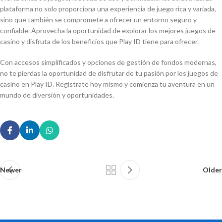
plataforma no solo proporciona una experiencia de juego rica y variada,
sino que también se compromete a ofrecer un entorno seguro y
confiable. Aprovecha la oportunidad de explorar los mejores juegos de
casino y disfruta de los beneficios que Play ID tiene para ofrecer.
Con accesos simplificados y opciones de gestión de fondos modernas,
no te pierdas la oportunidad de disfrutar de tu pasión por los juegos de
casino en Play ID. Regístrate hoy mismo y comienza tu aventura en un
mundo de diversión y oportunidades.
Newer
Older