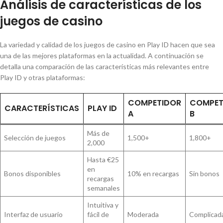
Análisis de características de los
juegos de casino
La variedad y calidad de los juegos de casino en Play ID hacen que sea
una de las mejores plataformas en la actualidad. A continuación se
detalla una comparación de las características más relevantes entre
Play ID y otras plataformas:
COMPETIDOR
COMPET
CARACTERÍSTICAS
PLAY ID
A
B
Más de
Selección de juegos
1,500+
1,800+
2,000
Hasta €25
en
Bonos disponibles
10% en recargas
Sin bonos
recargas
semanales
Intuitiva y
Interfaz de usuario
fácil de
Moderada
Complicad