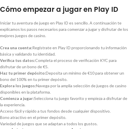
Cómo empezar a jugar en Play ID
Iniciar tu aventura de juego en Play ID es sencillo. A continuación te
explicamos los pasos necesarios para comenzar a jugar y disfrutar de los
mejores juegos de casino.
Crea una cuenta:
Regístrate en Play ID proporcionando tu información
básica y validando tu identidad.
Verifica tus datos:
Completa el proceso de verificación KYC para
disfrutar de un bono de €5.
Haz tu primer depósito:
Deposita un mínimo de €10 para obtener un
bono del 100% en tu primer depósito.
Explora los juegos:
Navega por la amplia selección de juegos de casino
disponibles en la plataforma.
Comienza a jugar:
Selecciona tu juego favorito y empieza a disfrutar de
la experiencia.
Acceso fácil y rápido a tus fondos desde cualquier dispositivo.
Bono atractivo en el primer depósito.
Variedad de juegos que se adaptan a todos los gustos.