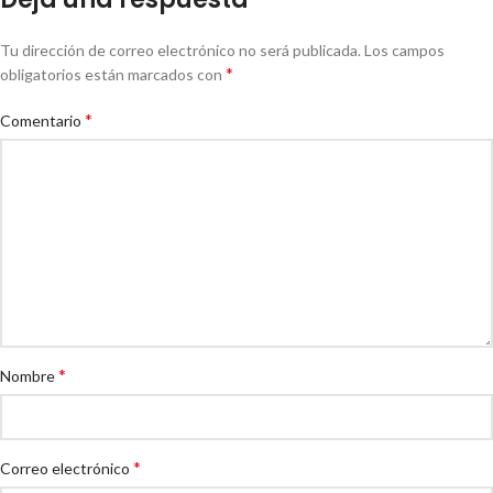
Tu dirección de correo electrónico no será publicada.
Los campos
*
obligatorios están marcados con
*
Comentario
*
Nombre
*
Correo electrónico