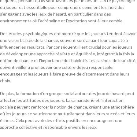
risquées, pensant qu’ils sont favorisés par le destin. Cette psychologie
du joueur est essentielle pour comprendre comment les individus
s’engagent avec les jeux de hasard, en particulier dans des
environnements où l’adrénaline et l’excitation sont à leur comble.
Des études psychologiques ont montré que les joueurs tendent à avoir
une vision biaisée de la chance, souvent surévaluant leur capacité à
influencer les résultats. Par conséquent, il est crucial pour les joueurs
de développer une approche réaliste et équilibrée, intégrant à la fois la
notion de chance et l’importance de l’habileté. Les casinos, de leur côté,
doivent veiller à promouvoir une culture de jeu responsable,
encourageant les joueurs à faire preuve de discernement dans leurs
choix.
De plus, la formation d’un groupe social autour des jeux de hasard peut
affecter les attitudes des joueurs. La camaraderie et l’interaction
sociale peuvent renforcer la notion de chance, créant une atmosphère
où les joueurs se soutiennent mutuellement dans leurs succès et leurs
échecs. Cela peut avoir des effets positifs en encourageant une
approche collective et responsable envers les jeux.