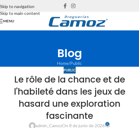
Skip to navigation
Skip to main content
MENU
Blog
Home
Public
PUBLIC
Le rôle de la chance et de
l'habileté dans les jeux de
hasard une exploration
fascinante
0
admin_Camoz
On 8 de junio de 2026