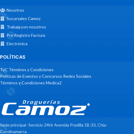
Nosotros
Sucursales Camoz
Trabaja con nosotros
Pre Registro Factura
Electrónica
POLÍTICAS
TyC Términos y Condiciones
Políticas de Eventos y Concursos Redes Sociales
Términos y Condiciones Medica2
Sede principal -Servicio 24Hr Avenida Pradilla 1B-33, Chía-
Cundinamarca.