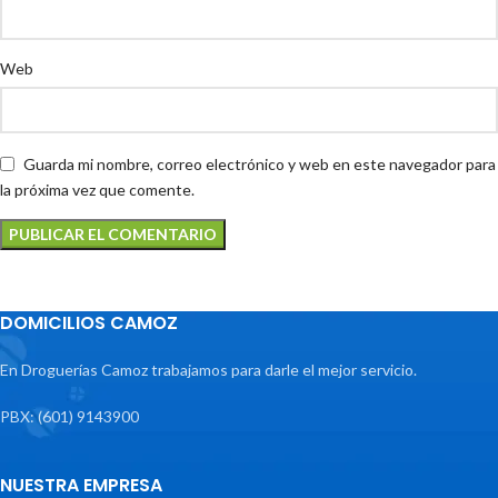
Web
Guarda mi nombre, correo electrónico y web en este navegador para
la próxima vez que comente.
DOMICILIOS CAMOZ
En Droguerías Camoz trabajamos para darle el mejor servicio.
PBX: (601) 9143900
NUESTRA EMPRESA