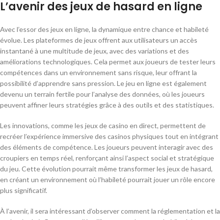
L’avenir des jeux de hasard en ligne
Avec l’essor des jeux en ligne, la dynamique entre chance et habileté
évolue. Les plateformes de jeux offrent aux utilisateurs un accès
instantané à une multitude de jeux, avec des variations et des
améliorations technologiques. Cela permet aux joueurs de tester leurs
compétences dans un environnement sans risque, leur offrant la
possibilité d’apprendre sans pression. Le jeu en ligne est également
devenu un terrain fertile pour l’analyse des données, où les joueurs
peuvent affiner leurs stratégies grâce à des outils et des statistiques.
Les innovations, comme les jeux de casino en direct, permettent de
recréer l’expérience immersive des casinos physiques tout en intégrant
des éléments de compétence. Les joueurs peuvent interagir avec des
croupiers en temps réel, renforçant ainsi l’aspect social et stratégique
du jeu. Cette évolution pourrait même transformer les jeux de hasard,
en créant un environnement où l’habileté pourrait jouer un rôle encore
plus significatif.
À l’avenir, il sera intéressant d’observer comment la réglementation et la