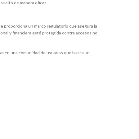
esuelto de manera eficaz.
 que proporciona un marco regulatorio que asegura la
rsonal y financiera esté protegida contra accesos no
ianza en una comunidad de usuarios que busca un