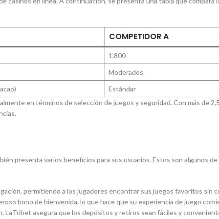
de casinos en línea. A continuación, se presenta una tabla que compara l
COMPETIDOR A
1,800
Moderados
racao)
Estándar
almente en términos de selección de juegos y seguridad. Con más de 2,5
ncias.
bién presenta varios beneficios para sus usuarios. Estos son algunos de 
vegación, permitiendo a los jugadores encontrar sus juegos favoritos sin 
oso bono de bienvenida, lo que hace que su experiencia de juego comie
 LaTribet asegura que los depósitos y retiros sean fáciles y convenient