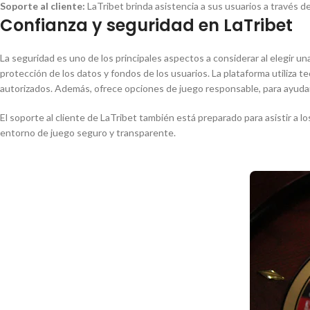
Soporte al cliente:
LaTribet brinda asistencia a sus usuarios a través d
Confianza y seguridad en LaTribet
La seguridad es uno de los principales aspectos a considerar al elegir u
protección de los datos y fondos de los usuarios. La plataforma utiliza 
autorizados. Además, ofrece opciones de juego responsable, para ayudar 
El soporte al cliente de LaTribet también está preparado para asistir a
entorno de juego seguro y transparente.