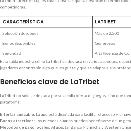
LaTribet ofrece múltiples características que la destacan en el mercado 
competidoras.
CARACTERÍSTICA
LATRIBET
Selección de juegos
Más de 2,500
Bonos disponibles
Generosos
Seguridad
Alta (licencia de Cu
Esta tabla muestra cómo LaTribet se destaca en varios aspectos, especi
jugadores encontrarán algo que les guste y que se adapte a sus prefere
Beneficios clave de LaTribet
LaTribet no solo se destaca por su amplia oferta de juegos, sino que tam
plataforma:
Interfaz amigable:
La app está diseñada para facilitar el acceso y la na
Bonos atractivos:
Los nuevos usuarios pueden beneficiarse de un gener
Métodos de pago locales:
Al aceptar Banco Pichincha y Western Union,