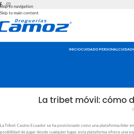
Skip to navigation
Skip to main content
INICIO
CUIDADO PERSONAL
CUIDADO
La tribet móvil: cómo 
LaTribet Casino Ecuador se ha posicionado como una plataforma líder en 
posibilidad de jugar desde cualquier lugar, esta plataforma ofrece una 