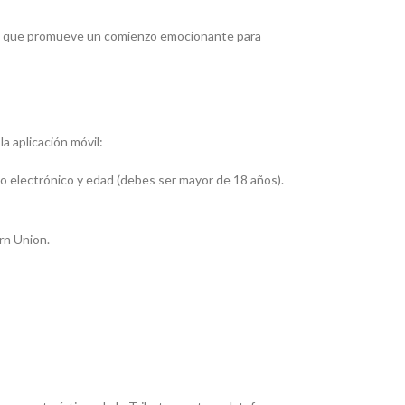
, lo que promueve un comienzo emocionante para
a aplicación móvil:
eo electrónico y edad (debes ser mayor de 18 años).
rn Union.