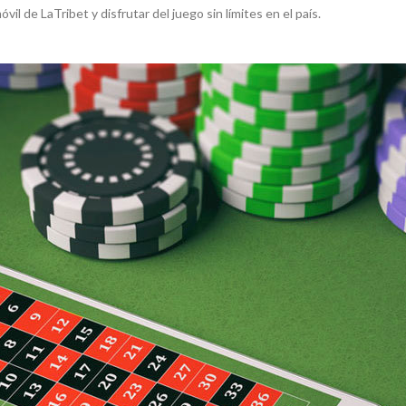
il de LaTribet y disfrutar del juego sin límites en el país.