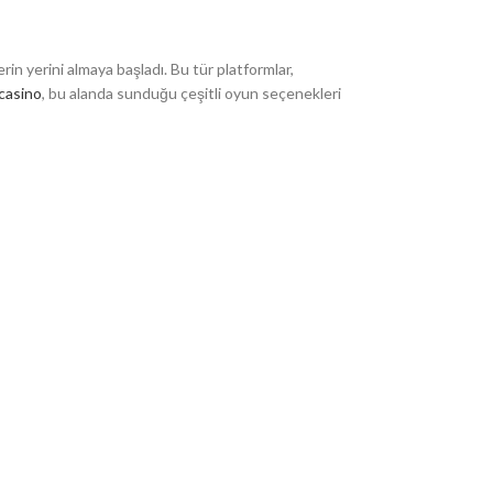
rin yerini almaya başladı. Bu tür platformlar,
 casino
, bu alanda sunduğu çeşitli oyun seçenekleri