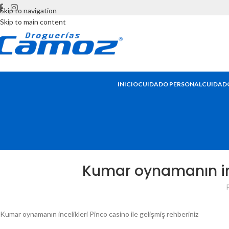
Skip to navigation
Skip to main content
INICIO
CUIDADO PERSONAL
CUIDADO
Kumar oynamanın ince
Kumar oynamanın incelikleri Pinco casino ile gelişmiş rehberiniz