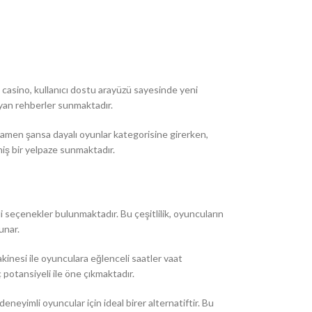
co casino, kullanıcı dostu arayüzü sayesinde yeni
layan rehberler sunmaktadır.
tamamen şansa dayalı oyunlar kategorisine girerken,
niş bir yelpaze sunmaktadır.
i seçenekler bulunmaktadır. Bu çeşitlilik, oyuncuların
unar.
akinesi ile oyunculara eğlenceli saatler vaat
 potansiyeli ile öne çıkmaktadır.
neyimli oyuncular için ideal birer alternatiftir. Bu