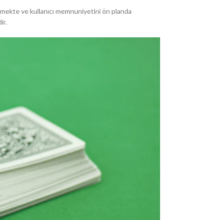
irmekte ve kullanıcı memnuniyetini ön planda
ir.