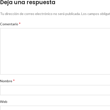
Deja una respuesta
Tu dirección de correo electrónico no será publicada.
Los campos obliga
*
Comentario
*
Nombre
Web