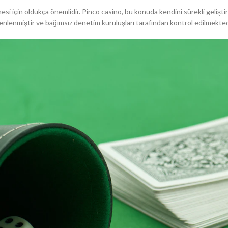
esi için oldukça önemlidir. Pinco casino, bu konuda kendini sürekli gelişt
zenlenmiştir ve bağımsız denetim kuruluşları tarafından kontrol edilmekted