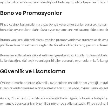
oyunlar, strateji ve şansın birleştiği noktada, oyunculara heyecan dolu a
Bono ve Promosyonlar
Pinco casino, kullanıcılarına cazip bonus ve promosyonlar sunarak, kumar de
bonuslar, oyuncuların daha fazla oyun oynamasına ve kazanç elde etmesine ol
Bunun yanı sıra, düzenli olarak yapılan promosyonlar ve turnuvalar da oyu
platformda aktif kalmasını sağlar. Bu tür etkinlikler, kazanç şansını artırm
Bonusları kullanırken, dikkat edilmesi gereken bazı kurallar bulunmaktadır.
kullanılacağına dair açık ve anlaşılır bilgiler sunarak, oyuncuların kafa karı
Güvenlik ve Lisanslama
Online kumarhanelerde güvenlik, oyuncuların en çok önem verdiği unsurlardan
kullanıcı verileri koruma altına alınmaktadır. Bu sayede, oyuncuların kişise
Ayrıca, Pinco casino, uluslararası standartlara uygun bir lisansla faaliyet g
oynamak, oyuncular için önemli bir güvence sağlamaktadır. Pinco casino, bu