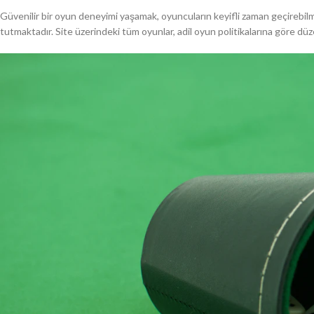
Güvenilir bir oyun deneyimi yaşamak, oyuncuların keyifli zaman geçirebilm
tutmaktadır. Site üzerindeki tüm oyunlar, adil oyun politikalarına göre dü