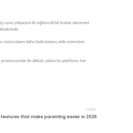
iş oyun yelpazesi ile eğlenceli bir kumar deneyimi
ilmektedir.
ar, oyuncuların daha fazla kazanç elde etmesine
p promosyonlar ile dikkat çeken bu platform, her
Older
p features that make parenting easier in 2026