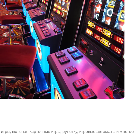
игры, включая карточные игры, рулетку, игровые автоматы и многое 