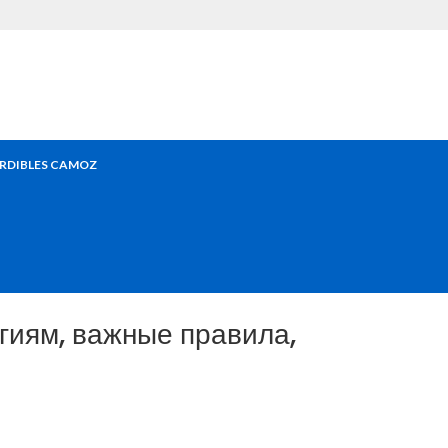
RDIBLES CAMOZ
егиям, важные правила,