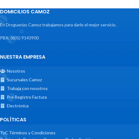
DOMICILIOS CAMOZ
En Droguerías Camoz trabajamos para darle el mejor servicio.
PBX: (601) 9143900
NUESTRA EMPRESA
Nosotros
Sucursales Camoz
Trabaja con nosotros
Pre Registro Factura
Electrónica
POLÍTICAS
TyC Términos y Condiciones