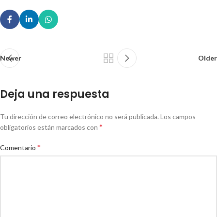
Newer
Older
Deja una respuesta
Tu dirección de correo electrónico no será publicada.
Los campos
*
obligatorios están marcados con
*
Comentario