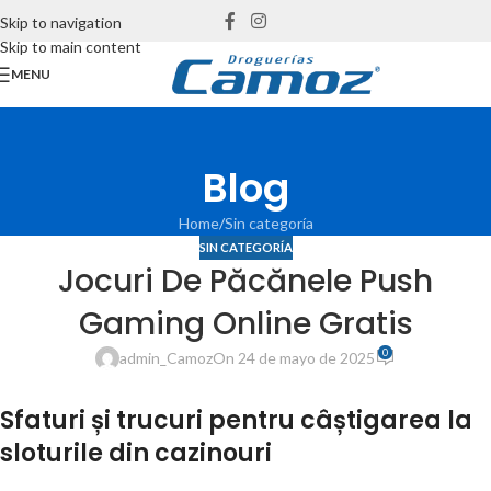
Skip to navigation
Skip to main content
MENU
Blog
Home
Sin categoría
SIN CATEGORÍA
Jocuri De Păcănele Push
Gaming Online Gratis
0
admin_Camoz
On 24 de mayo de 2025
Sfaturi și trucuri pentru câștigarea la
sloturile din cazinouri