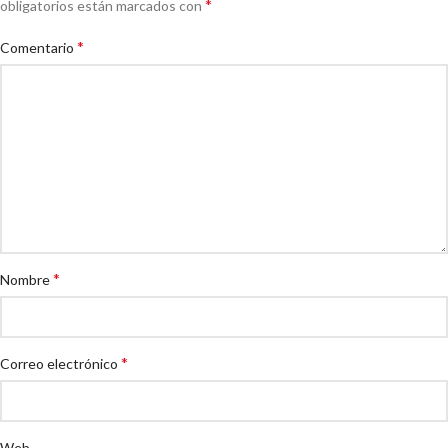
*
obligatorios están marcados con
*
Comentario
*
Nombre
*
Correo electrónico
Web