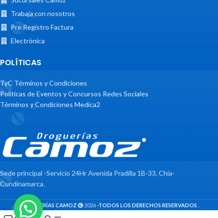
Trabaja con nosotros
Pre Registro Factura
Electrónica
POLÍTICAS
TyC Términos y Condiciones
Políticas de Eventos y Concursos Redes Sociales
Términos y Condiciones Medica2
Sede principal -Servicio 24Hr Avenida Pradilla 1B-33, Chía-
Cundinamarca.
DROGUERÍAS CAMOZ
2026
-TODOS LOS DERECHOS RESERVADOS
.