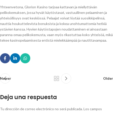
Yhteenvetona, Glorion Kasino tarjoaa kattavan ja miellyttävän
pelikokemuksen, jossa hyvät käytöstavat, vastuullinen pelaaminen ja
yhteisöllisyys ovat keskiössä. Pelaajat voivat löytää suosikkipelinsä,
nauttia houkuttelevista bonuksista ja kokea unohtumattomia hetkiä
ystävien kanssa. Hyvien käytöstapojen noudattaminen ei ainoastaan
paranna omaa pelikokemusta, vaan myös rikastuttaa koko yhteisöä, mikä
tekee kasinopelaamisesta entistä mielekkäämpää ja nautittavampaa.
Newer
Older
Deja una respuesta
Tu dirección de correo electrónico no será publicada.
Los campos