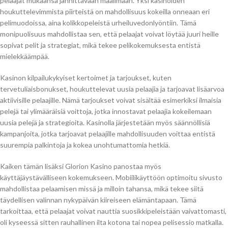
pelaajat mukaansa jännittävään maailmaan. Yksi kasinoiden
houkuttelevimmista piirteistä on mahdollisuus kokeilla onneaan eri
pelimuodoissa, aina kolikkopeleistä urheiluvedonlyöntiin. Tämä
monipuolisuus mahdollistaa sen, että pelaajat voivat löytää juuri heille
sopivat pelit ja strategiat, mikä tekee pelikokemuksesta entistä
mielekkäämpää.
Kasinon kilpailukykyiset kertoimet ja tarjoukset, kuten
tervetuliaisbonukset, houkuttelevat uusia pelaajia ja tarjoavat lisäarvoa
aktiivisille pelaajille. Nämä tarjoukset voivat sisältää esimerkiksi ilmaisia
pelejä tai ylimääräisiä voittoja, jotka innostavat pelaajia kokeilemaan
uusia pelejä ja strategioita. Kasinolla järjestetään myös säännöllisiä
kampanjoita, jotka tarjoavat pelaajille mahdollisuuden voittaa entistä
suurempia palkintoja ja kokea unohtumattomia hetkiä.
Kaiken tämän lisäksi Glorion Kasino panostaa myös
käyttäjäystävälliseen kokemukseen. Mobiilikäyttöön optimoitu sivusto
mahdollistaa pelaamisen missä ja milloin tahansa, mikä tekee siitä
täydellisen valinnan nykypäivän kiireiseen elämäntapaan. Tämä
tarkoittaa, että pelaajat voivat nauttia suosikkipeleistään vaivattomasti,
oli kyseessä sitten rauhallinen ilta kotona tai nopea pelisessio matkalla.