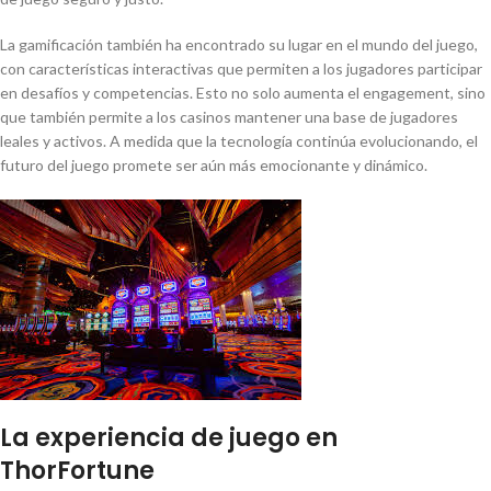
La gamificación también ha encontrado su lugar en el mundo del juego,
con características interactivas que permiten a los jugadores participar
en desafíos y competencias. Esto no solo aumenta el engagement, sino
que también permite a los casinos mantener una base de jugadores
leales y activos. A medida que la tecnología continúa evolucionando, el
futuro del juego promete ser aún más emocionante y dinámico.
La experiencia de juego en
ThorFortune