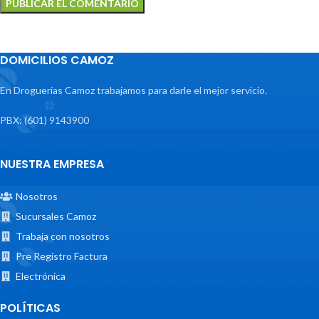
DOMICILIOS CAMOZ
En Droguerías Camoz trabajamos para darle el mejor servicio.
PBX: (601) 9143900
NUESTRA EMPRESA
Nosotros
Sucursales Camoz
Trabaja con nosotros
Pre Registro Factura
Electrónica
POLÍTICAS