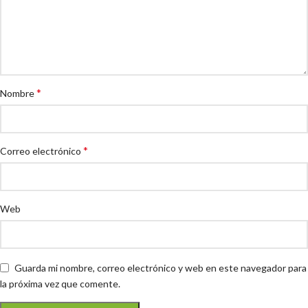
*
Nombre
*
Correo electrónico
Web
Guarda mi nombre, correo electrónico y web en este navegador para
la próxima vez que comente.