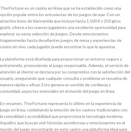
ThorFortune es un casino en línea que se ha establecido como una
opción popular entre los entusiastas de los juegos de azar. Con un
atractivo bono de bienvenida que incluye hasta 1.500 € y 250 giros
gratis, ofrece a los nuevos jugadores una excelente oportunidad para
explorar su vasta selección de juegos. Desde emocionantes
tragamonedas hasta desafiantes juegos de mesa y experiencias de
casino en vivo, cada jugador puede encontrar lo que le apasiona.
La plataforma está diseñada para proporcionar un entorno seguro y
entretenido, promoviendo el juego responsable. Además, el servicio de
atención al cliente se destaca por su compromiso con la satisfacción del
usuario, asegurando que cualquier consulta o problema se resuelva de
manera rápida y eficaz. Esto genera un sentido de confianza y
comunidad, aspectos esenciales en el mundo del juego en línea.
En resumen, ThorFortune representa lo último en la experiencia de
juego en línea, combinando la emoción de los casinos tradicionales con
la comodidad y accesibilidad que proporciona la tecnología moderna.
Aquellos que buscan vivir historias asombrosas y emocionantes en el
mundo del juego encontrarán en este casino una plataforma ideal para