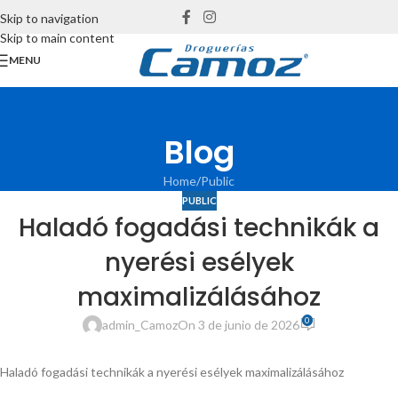
Skip to navigation
Skip to main content
MENU
Blog
Home
Public
PUBLIC
Haladó fogadási technikák a
nyerési esélyek
maximalizálásához
0
admin_Camoz
On 3 de junio de 2026
Haladó fogadási technikák a nyerési esélyek maximalizálásához