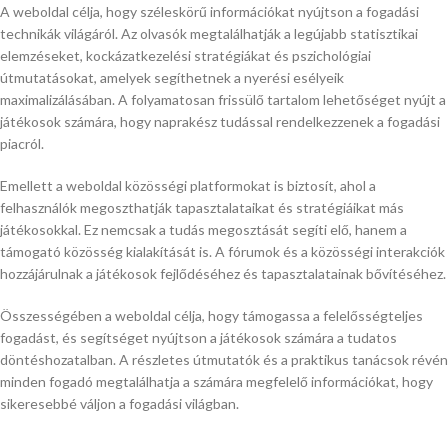
A weboldal célja, hogy széleskörű információkat nyújtson a fogadási
technikák világáról. Az olvasók megtalálhatják a legújabb statisztikai
elemzéseket, kockázatkezelési stratégiákat és pszichológiai
útmutatásokat, amelyek segíthetnek a nyerési esélyeik
maximalizálásában. A folyamatosan frissülő tartalom lehetőséget nyújt a
játékosok számára, hogy naprakész tudással rendelkezzenek a fogadási
piacról.
Emellett a weboldal közösségi platformokat is biztosít, ahol a
felhasználók megoszthatják tapasztalataikat és stratégiáikat más
játékosokkal. Ez nemcsak a tudás megosztását segíti elő, hanem a
támogató közösség kialakítását is. A fórumok és a közösségi interakciók
hozzájárulnak a játékosok fejlődéséhez és tapasztalatainak bővítéséhez.
Összességében a weboldal célja, hogy támogassa a felelősségteljes
fogadást, és segítséget nyújtson a játékosok számára a tudatos
döntéshozatalban. A részletes útmutatók és a praktikus tanácsok révén
minden fogadó megtalálhatja a számára megfelelő információkat, hogy
sikeresebbé váljon a fogadási világban.