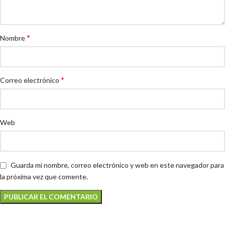
*
Nombre
*
Correo electrónico
Web
Guarda mi nombre, correo electrónico y web en este navegador para
la próxima vez que comente.