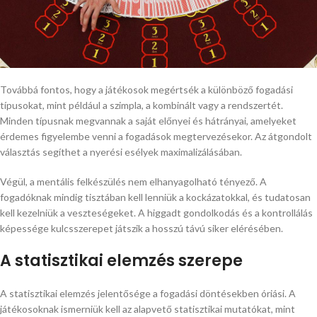
Továbbá fontos, hogy a játékosok megértsék a különböző fogadási
típusokat, mint például a szimpla, a kombinált vagy a rendszertét.
Minden típusnak megvannak a saját előnyei és hátrányai, amelyeket
érdemes figyelembe venni a fogadások megtervezésekor. Az átgondolt
választás segíthet a nyerési esélyek maximalizálásában.
Végül, a mentális felkészülés nem elhanyagolható tényező. A
fogadóknak mindig tisztában kell lenniük a kockázatokkal, és tudatosan
kell kezelniük a veszteségeket. A higgadt gondolkodás és a kontrollálás
képessége kulcsszerepet játszik a hosszú távú siker elérésében.
A statisztikai elemzés szerepe
A statisztikai elemzés jelentősége a fogadási döntésekben óriási. A
játékosoknak ismerniük kell az alapvető statisztikai mutatókat, mint