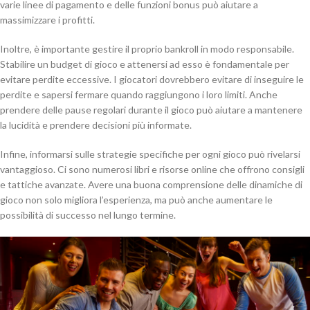
varie linee di pagamento e delle funzioni bonus può aiutare a
massimizzare i profitti.
Inoltre, è importante gestire il proprio bankroll in modo responsabile.
Stabilire un budget di gioco e attenersi ad esso è fondamentale per
evitare perdite eccessive. I giocatori dovrebbero evitare di inseguire le
perdite e sapersi fermare quando raggiungono i loro limiti. Anche
prendere delle pause regolari durante il gioco può aiutare a mantenere
la lucidità e prendere decisioni più informate.
Infine, informarsi sulle strategie specifiche per ogni gioco può rivelarsi
vantaggioso. Ci sono numerosi libri e risorse online che offrono consigli
e tattiche avanzate. Avere una buona comprensione delle dinamiche di
gioco non solo migliora l’esperienza, ma può anche aumentare le
possibilità di successo nel lungo termine.