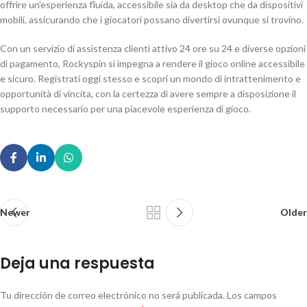
offrire un’esperienza fluida, accessibile sia da desktop che da dispositivi
mobili, assicurando che i giocatori possano divertirsi ovunque si trovino.
Con un servizio di assistenza clienti attivo 24 ore su 24 e diverse opzioni
di pagamento, Rockyspin si impegna a rendere il gioco online accessibile
e sicuro. Registrati oggi stesso e scopri un mondo di intrattenimento e
opportunità di vincita, con la certezza di avere sempre a disposizione il
supporto necessario per una piacevole esperienza di gioco.
Newer
Older
Deja una respuesta
Tu dirección de correo electrónico no será publicada.
Los campos