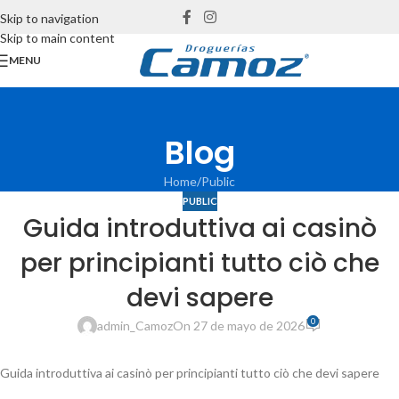
Skip to navigation
Skip to main content
MENU
Blog
Home
Public
PUBLIC
Guida introduttiva ai casinò
per principianti tutto ciò che
devi sapere
0
admin_Camoz
On 27 de mayo de 2026
Guida introduttiva ai casinò per principianti tutto ciò che devi sapere