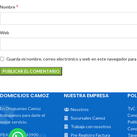
*
Nombre
Web
Guarda mi nombre, correo electrónico y web en este navegador para
DOMICILIOS CAMOZ
NUESTRA EMPRESA
POL
En Droguerías Camoz
TyC 
Nosotros
trabajamos para darle el
Cond
Sucursales Camoz
mejor servicio.
Polí
Trabaja con nosotros
Conc
PBX: (601) 9143900
Pre Registro Factura
Térm