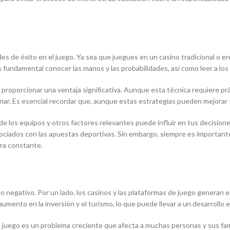
es de éxito en el juego. Ya sea que juegues en un casino tradicional o en
s fundamental conocer las manos y las probabilidades, así como leer a lo
 proporcionar una ventaja significativa. Aunque esta técnica requiere pr
nar. Es esencial recordar que, aunque estas estrategias pueden mejorar t
de los equipos y otros factores relevantes puede influir en tus decisiones
sociados con las apuestas deportivas. Sin embargo, siempre es important
ra constante.
mo negativo. Por un lado, los casinos y las plataformas de juego generan 
mento en la inversión y el turismo, lo que puede llevar a un desarrollo
al juego es un problema creciente que afecta a muchas personas y sus fa