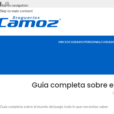
Skip to navigation
Skip to main content
INICIO
CUIDADO PERSONAL
CUIDADO
Guía completa sobre e
Guía completa sobre el mundo del juego todo lo que necesitas saber