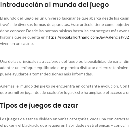
Introducción al mundo del juego
El mundo del juego es un universo fascinante que abarca desde los casin
través de diversas formas de apuestas. Este artículo tiene como objeti
debe conocer. Desde las normas básicas hasta las estrategias más avanza
historia que se cuenta en
https://social.shorthand.com/JaviValenciaP/
viven en un casino.
Una de las principales atracciones del juego es la posibilidad de ganar d
adoptar un enfoque equilibrado que permita disfrutar del entretenimien
puede ayudarte a tomar decisiones más informadas.
Además, el mundo del juego se encuentra en constante evolución. Con la l
que permiten jugar desde cualquier lugar. Esto ha ampliado el acceso a u
Tipos de juegos de azar
Los juegos de azar se dividen en varias categorías, cada una con caract
el póker y el blackjack, que requieren habilidades estratégicas y conoci