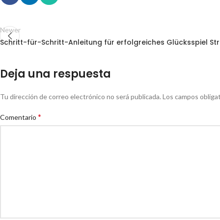
Newer
Schritt-für-Schritt-Anleitung für erfolgreiches Glücksspiel S
Deja una respuesta
Tu dirección de correo electrónico no será publicada.
Los campos obliga
*
Comentario