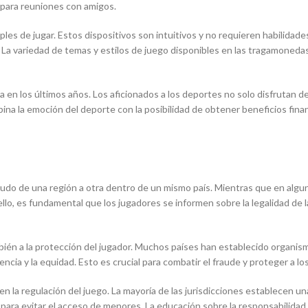
l para reuniones con amigos.
es de jugar. Estos dispositivos son intuitivos y no requieren habilidade
La variedad de temas y estilos de juego disponibles en las tragamonedas
en los últimos años. Los aficionados a los deportes no solo disfrutan de
ina la emoción del deporte con la posibilidad de obtener beneficios finan
menudo de una región a otra dentro de un mismo país. Mientras que en alg
llo, es fundamental que los jugadores se informen sobre la legalidad de 
también a la protección del jugador. Muchos países han establecido organ
rencia y la equidad. Esto es crucial para combatir el fraude y proteger a l
n la regulación del juego. La mayoría de las jurisdicciones establecen un
s para evitar el acceso de menores. La educación sobre la responsabilidad