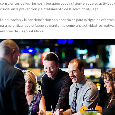
conscientes de los riesgos y busquen ayuda si sienten que su actividad
crucial en la prevención y el tratamiento de la adicción al juego.
La educación y la concienciación son esenciales para mitigar los efecto
para garantizar que el juego se mantenga como una actividad recreativa
entorno de juego saludable.