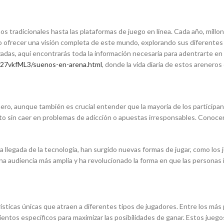
os tradicionales hasta las plataformas de juego en línea. Cada año, mil
vo ofrecer una visión completa de este mundo, explorando sus diferentes
das, aquí encontrarás toda la información necesaria para adentrarte en 
3227vkfML3/suenos-en-arena.html
, donde la vida diaria de estos areneros 
inero, aunque también es crucial entender que la mayoría de los participa
to sin caer en problemas de adicción o apuestas irresponsables. Conocer
legada de la tecnología, han surgido nuevas formas de jugar, como los ju
na audiencia más amplia y ha revolucionado la forma en que las personas 
erísticas únicas que atraen a diferentes tipos de jugadores. Entre los m
mientos específicos para maximizar las posibilidades de ganar. Estos jueg