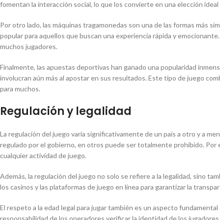
fomentan la interacción social, lo que los convierte en una elección idea
Por otro lado, las máquinas tragamonedas son una de las formas más simpl
popular para aquellos que buscan una experiencia rápida y emocionante. 
muchos jugadores.
Finalmente, las apuestas deportivas han ganado una popularidad inmensa 
involucran aún más al apostar en sus resultados. Este tipo de juego comb
para muchos.
Regulación y legalidad
La regulación del juego varía significativamente de un país a otro y a 
regulado por el gobierno, en otros puede ser totalmente prohibido. Por e
cualquier actividad de juego.
Además, la regulación del juego no solo se refiere a la legalidad, sino 
los casinos y las plataformas de juego en línea para garantizar la transpa
El respeto a la edad legal para jugar también es un aspecto fundamental e
responsabilidad de los operadores verificar la identidad de los jugadore