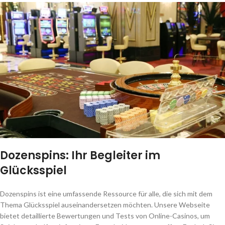
Dozenspins: Ihr Begleiter im
Glücksspiel
Dozenspins ist eine umfassende Ressource für alle, die sich mit dem
Thema Glücksspiel auseinandersetzen möchten. Unsere Webseite
bietet detaillierte Bewertungen und Tests von Online-Casinos, um