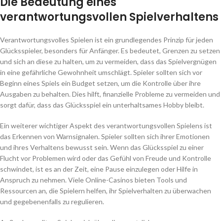
Die Bedeutung eines
verantwortungsvollen Spielverhaltens
Verantwortungsvolles Spielen ist ein grundlegendes Prinzip für jeden
Glücksspieler, besonders für Anfänger. Es bedeutet, Grenzen zu setzen
und sich an diese zu halten, um zu vermeiden, dass das Spielvergnügen
in eine gefährliche Gewohnheit umschlägt. Spieler sollten sich vor
Beginn eines Spiels ein Budget setzen, um die Kontrolle über ihre
Ausgaben zu behalten. Dies hilft, finanzielle Probleme zu vermeiden und
sorgt dafür, dass das Glücksspiel ein unterhaltsames Hobby bleibt.
Ein weiterer wichtiger Aspekt des verantwortungsvollen Spielens ist
das Erkennen von Warnsignalen. Spieler sollten sich ihrer Emotionen
und ihres Verhaltens bewusst sein. Wenn das Glücksspiel zu einer
Flucht vor Problemen wird oder das Gefühl von Freude und Kontrolle
schwindet, ist es an der Zeit, eine Pause einzulegen oder Hilfe in
Anspruch zu nehmen. Viele Online-Casinos bieten Tools und
Ressourcen an, die Spielern helfen, ihr Spielverhalten zu überwachen
und gegebenenfalls zu regulieren.