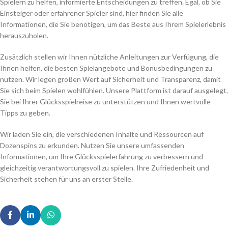
Spielern zu helfen, informierte Entscheidungen zu treffen. Egal, ob Sie
Einsteiger oder erfahrener Spieler sind, hier finden Sie alle
Informationen, die Sie benötigen, um das Beste aus Ihrem Spielerlebnis
herauszuholen.
Zusätzlich stellen wir Ihnen nützliche Anleitungen zur Verfügung, die
Ihnen helfen, die besten Spielangebote und Bonusbedingungen zu
nutzen. Wir legen großen Wert auf Sicherheit und Transparenz, damit
Sie sich beim Spielen wohlfühlen. Unsere Plattform ist darauf ausgelegt,
Sie bei Ihrer Glücksspielreise zu unterstützen und Ihnen wertvolle
Tipps zu geben.
Wir laden Sie ein, die verschiedenen Inhalte und Ressourcen auf
Dozenspins zu erkunden. Nutzen Sie unsere umfassenden
Informationen, um Ihre Glücksspielerfahrung zu verbessern und
gleichzeitig verantwortungsvoll zu spielen. Ihre Zufriedenheit und
Sicherheit stehen für uns an erster Stelle.