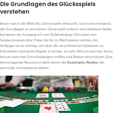
Die Grundlagen des Glücksspiels
verstehen
Bevor man in die Welt des Glücksspiels eintaucht, ist es entscheidend,
die Grundlagen zu verstehen. Glücksspiel umfasst verschiedene Spiele,
bei denen der Ausgang oft vom Zufall abhängt. Dies kann von
Spielautomaten über Poker bis hin zu Wettspielen reichen. Als
Anfänger ist es wichtig, sich über die verschiedenen Spielarten zu
informieren und deren Regeln zu lernen. Je mehr Wissen man hat, desto
besser kann man Entscheidungen treffen und Risiken einschätzen. Eine
hervorragende Ressource dafür bietet die
Dozenspins Review
, die
wertvolle Informationen liefert.