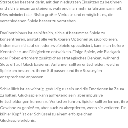
Strategien besteht darin, mit den niedrigsten Einsätzen zu beginnen
und sich langsam zu steigern, während man mehr Erfahrung sammelt.
Dies minimiert das Risiko großer Verluste und ermöglicht es, die
verschiedenen Spiele besser zu verstehen.
Darüber hinaus ist es hilfreich, sich auf bestimmte Spiele zu
konzentrieren, anstatt alle verfügbaren Optionen auszuprobieren.
Indem man sich auf ein oder zwei Spiele spezialisiert, kann man tiefere
Kenntnisse und Fähigkeiten entwickeln. Einige Spiele, wie Blackjack
oder Poker, erfordern zusätzliches strategisches Denken, während
Slots oft auf Glück basieren. Anfänger sollten entscheiden, welche
Spiele am besten zu ihrem Stil passen und ihre Strategien
entsprechend anpassen.
Schließlich ist es wichtig, geduldig zu sein und die Emotionen im Zaum
zu halten. Glücksspiel kann aufregend sein, aber impulsive
Entscheidungen können zu Verlusten führen. Spieler sollten lernen, ihre
Gewinne zu genießen, aber auch zu akzeptieren, wenn sie verlieren. Ein
kühler Kopf ist der Schlüssel zu einem erfolgreichen
Glücksspielerlebnis.