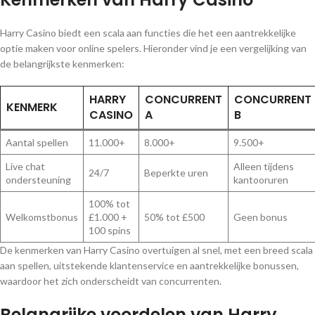
Harry Casino biedt een scala aan functies die het een aantrekkelijke
optie maken voor online spelers. Hieronder vind je een vergelijking van
de belangrijkste kenmerken:
HARRY
CONCURRENT
CONCURRENT
KENMERK
CASINO
A
B
Aantal spellen
11.000+
8.000+
9.500+
Live chat
Alleen tijdens
24/7
Beperkte uren
ondersteuning
kantooruren
100% tot
Welkomstbonus
£1.000 +
50% tot £500
Geen bonus
100 spins
De kenmerken van Harry Casino overtuigen al snel, met een breed scala
aan spellen, uitstekende klantenservice en aantrekkelijke bonussen,
waardoor het zich onderscheidt van concurrenten.
Belangrijke voordelen van Harry