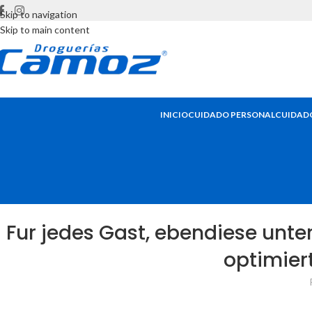
Skip to navigation
Skip to main content
INICIO
CUIDADO PERSONAL
CUIDADO
Fur jedes Gast, ebendiese unter
optimiert