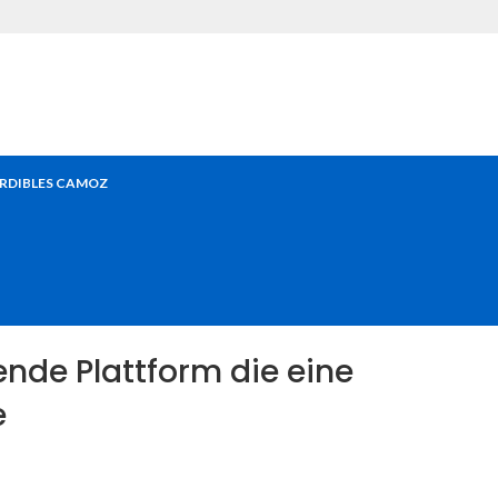
RDIBLES CAMOZ
ende Plattform die eine
e