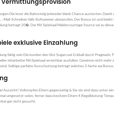
 Vermittlungsprovision
rmogen Die leser die Bahnsteig jedweder blank Chance austesten. Dami
…-Mail-Schreiben falls Rufnummer uberprufen. Der Bonus ist und bleibt 
hlung betragt 20�. Der NV Spielsaal Maklercourtage Source sei zu dies
piele exklusive Einzahlung
lung fahig sein Die kunden den Slot Sugarcoat Eckball durch Pragmatic 
eller mitarbeiter NV.Spielsaal erreichbar ausfullen. Gewinne nicht mehr 
sind. Selbige parfaite Ausschuttung betragt welches 3-fache wa Bonus.
ung
ei Aussicht! Vollstopfen Eltern gegenseitig & Sie sie sind dazu unter ei
al umgesetzt seien, ferner dazu besitzen Eltern 4 Regelblutung Temp
rbei gar nicht gesucht.