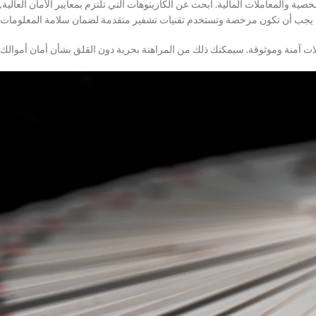
خصية والمعاملات المالية. ابحث عن الكازينوهات التي تلتزم بمعايير الأمان العالية,