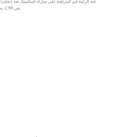
هي 2.98. يجب أن تأخذ هذه الأرقام بعين الاعتبار عند وضع رهاناتك. تعتبر معرفة كيفية حساب قيمة العائد المحتمل أمرًا حيويًا، حيث تساعدك على اتخاذ قرارات مستقبلية أفضل.