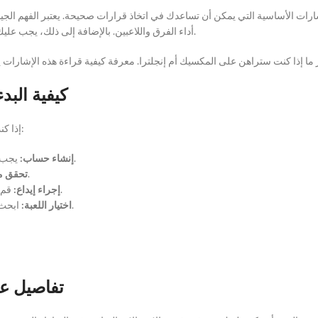
ارات الأساسية التي يمكن أن تساعدك في اتخاذ قرارات صحيحة. يعتبر الفهم الجيد
أداء الفرق واللاعبين. بالإضافة إلى ذلك، يجب عليك ملاحظة أي تغييرات في الأسواق وأي أخبار تؤثر على احتمالات الفوز أو الخسارة.
كيفية البد
إذا كنت مبتدئًا في عالم المراهنات، فإليك خطوات بسيطة تمكنك من البدء بشكل صحيح:
يجب عليك اختيار منصة موثوقة للتسجيل، سواء كانت عبر الإنترنت أو في كازينو فعلي.
إنشاء حساب:
تأكد من إدخال معلوماتك بشكل صحيح وتقديم أي مستندات مطلوبة.
تحقق م
قم بإيداع الأموال في حسابك باستخدام طرق الدفع المتاحة وذات الرسوم المنخفضة.
إجراء إيداع:
ابحث عن الخيارات المتاحة لمباراة المكسيك ضد إنجلترا واختر ما يناسب استراتيجياتك.
اختيار اللعبة:
تفاصيل عم