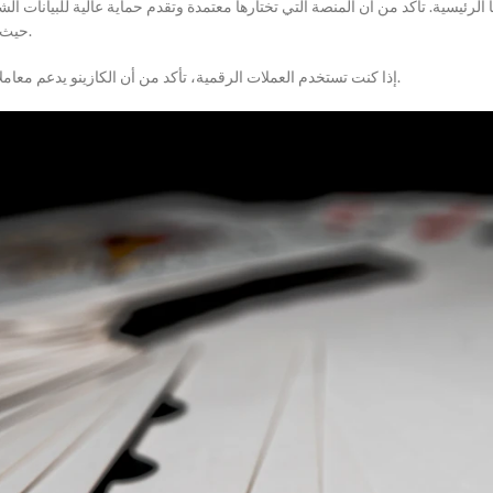
 الرئيسية. تأكد من أن المنصة التي تختارها معتمدة وتقدم حماية عالية للبيانات الش
حيث يجب أن تكون مرخصة وتستخدم تقنيات تشفير متقدمة لضمان سلامة المعلومات.
إذا كنت تستخدم العملات الرقمية، تأكد من أن الكازينو يدعم معاملات آمنة وموثوقة. سيمكنك ذلك من المراهنة بحرية دون القلق بشأن أمان أموالك.