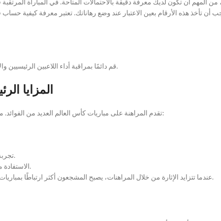
قم دائمًا بمراقبة أداء اللاعبين الرئيسيين والإصابات المحتملة، حيث يمكن أن تؤثر هذه العوامل بشكل كبير على نتيجة المباراة.
المزايا الر
تقدم المراهنة على مباريات كأس العالم العديد من الفوائد. من خلال متابعة هذه المباراة، يمكن لعشاق كرة القدم الاستفادة من العوامل التالية:
تجربة تفاعلية: الانغماس في الأحداث الرياضية عبر المراهنة يجعل التجربة أكثر تفاعلية.
الاستفادة من العروض: العديد من الكازينوهات تقدم عروض ترويجية خاصة للبطولات الكبرى.
عندما تتزايد الإثارة من خلال المراهنات، يصبح المشجعون أكثر ارتباطًا بمباريات الفرق المفضلة لديهم. وكأس العالم دائمًا ما يكون فرصة رائعة للاستفادة من ذلك.