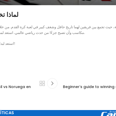
لماذا ت
نة، حيث تجمع بين فريقين لهما تاريخ حافل وشغف كبير في لعبة كرة القدم. من خل
مكاسب وأن تصبح جزءًا من حدث رياضي عالمي. استعد لمشاهدة المباراة، وضع رهاناتك بحكمة، واستمتع بكل لحظة من هذه التجربة الفريدة.
استعد لبداية مثيرة في كأس العالم 2026، وكن جزءًا من الإثارة التي يوفرها عالم المراهنات!
il vs Noruega en
Beginner’s guide to winning 
ÍTICAS