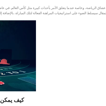
 عندما يتعلق الأمر بأحداث كبيرة مثل كأس العالم. في عام 2026، ستلتقي المكسيك بإنجلترا في مباراة مثيرة مث
كيف يمكن ل