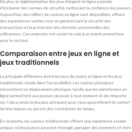
De plus, la réglementation des jeux d’argent en ligne a permis
d’instaurer des normes de sécurité, renforçant la confiance des joueurs.
Aujourd’hui, des milliers de casinos en ligne sont disponibles, offrant
des expériences variées tout en garantissant la sécurité des
transactions et la protection des données personnelles des
utilisateurs. Ces avancées ont ouvert la voie à un avenir prometteur
pour le secteur.
Comparaison entre jeux en ligne et
jeux traditionnels
La principale différence entre les jeux de casino en ligne et les jeux
traditionnels réside dans l’accessibilité. Les casinos physiques
nécessitent un déplacement physique, tandis que les plateformes en
ligne permettent aux joueurs de jouer à tout moment et de n’importe
où. Cela a rendu le jeu plus attrayant pour ceux qui préfèrent le confort
de leur maison ou qui ont des contraintes de temps.
En revanche, les casinos traditionnels offrent une expérience sociale
unique, où les joueurs peuvent interagir, partager des moments et vivre