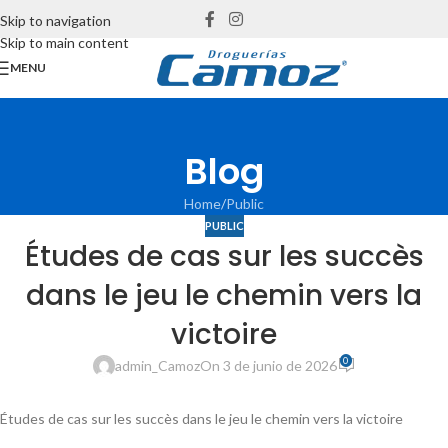
Skip to navigation
Skip to main content
MENU
Blog
Home
Public
PUBLIC
Études de cas sur les succès
dans le jeu le chemin vers la
victoire
0
admin_Camoz
On 3 de junio de 2026
Études de cas sur les succès dans le jeu le chemin vers la victoire