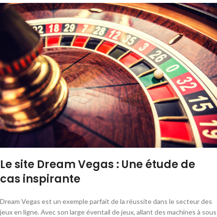
Le site Dream Vegas : Une étude de
cas inspirante
Dream Vegas est un exemple parfait de la réussite dans le secteur des
jeux en ligne. Avec son large éventail de jeux, allant des machines à sous