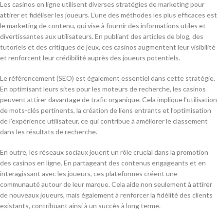
Les casinos en ligne utilisent diverses stratégies de marketing pour
attirer et fidéliser les joueurs. L’une des méthodes les plus efficaces est
le marketing de contenu, qui vise à fournir des informations utiles et
divertissantes aux utilisateurs. En publiant des articles de blog, des
tutoriels et des critiques de jeux, ces casinos augmentent leur visibilité
et renforcent leur crédibilité auprès des joueurs potentiels.
Le référencement (SEO) est également essentiel dans cette stratégie.
En optimisant leurs sites pour les moteurs de recherche, les casinos
peuvent attirer davantage de trafic organique. Cela implique l’utilisation
de mots-clés pertinents, la création de liens entrants et l’optimisation
de l’expérience utilisateur, ce qui contribue à améliorer le classement
dans les résultats de recherche.
En outre, les réseaux sociaux jouent un rôle crucial dans la promotion
des casinos en ligne. En partageant des contenus engageants et en
interagissant avec les joueurs, ces plateformes créent une
communauté autour de leur marque. Cela aide non seulement à attirer
de nouveaux joueurs, mais également à renforcer la fidélité des clients
existants, contribuant ainsi à un succès à long terme.