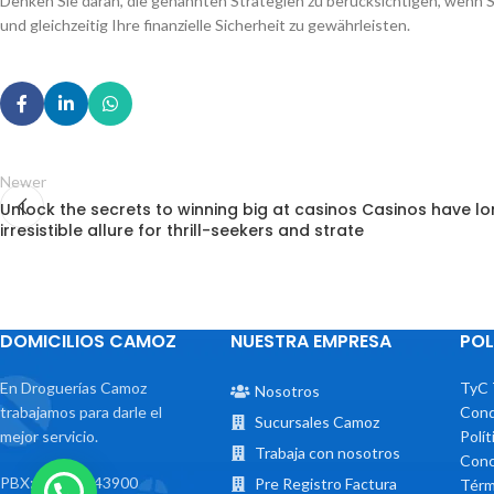
Denken Sie daran, die genannten Strategien zu berücksichtigen, wenn 
und gleichzeitig Ihre finanzielle Sicherheit zu gewährleisten.
Newer
Unlock the secrets to winning big at casinos Casinos have l
irresistible allure for thrill-seekers and strate
DOMICILIOS CAMOZ
NUESTRA EMPRESA
POL
En Droguerías Camoz
TyC 
Nosotros
trabajamos para darle el
Cond
Sucursales Camoz
mejor servicio.
Polí
Trabaja con nosotros
Conc
PBX: (601) 9143900
Pre Registro Factura
Térm