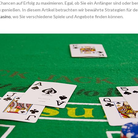
hancen auf Erfolg zu maximieren. Egal, ob Sie ein Anfänger sind oder be
 genießen. In diesem Artikel betrachten wir bewährte Strategien für den
casino
, wo Sie verschiedene Spiele und Angebote finden können.