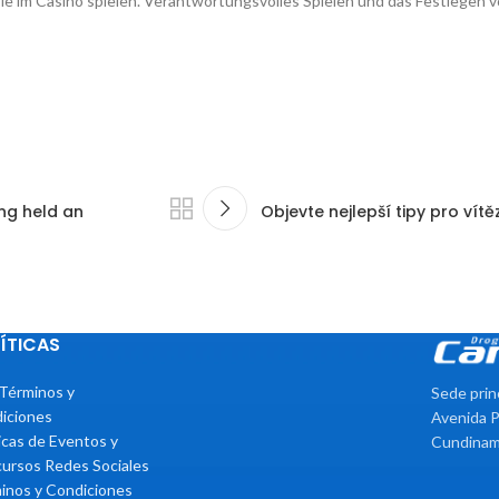
Sie im Casino spielen. Verantwortungsvolles Spielen und das Festlegen
ong held an
Objevte nejlepší tipy pro vítě
ÍTICAS
Términos y
Sede prin
iciones
Avenida P
ticas de Eventos y
Cundinam
ursos Redes Sociales
inos y Condiciones