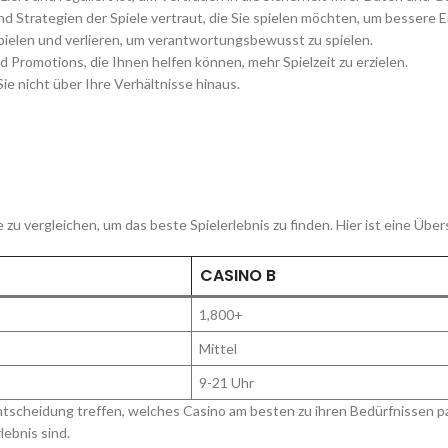
d Strategien der Spiele vertraut, die Sie spielen möchten, um bessere 
 spielen und verlieren, um verantwortungsbewusst zu spielen.
Promotions, die Ihnen helfen können, mehr Spielzeit zu erzielen.
Sie nicht über Ihre Verhältnisse hinaus.
u vergleichen, um das beste Spielerlebnis zu finden. Hier ist eine Über
CASINO B
1,800+
Mittel
9-21 Uhr
ntscheidung treffen, welches Casino am besten zu ihren Bedürfnissen p
lebnis sind.