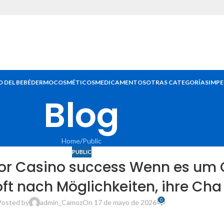
 DEL BEBÉ
DERMOCOSMÉTICOS
MEDICAMENTOS
OTRAS CATEGORÍAS
IMPE
Blog
Home
Public
PUBLIC
 for Casino success Wenn es um
oft nach Möglichkeiten, ihre Cha
0
Posted by
admin_Camoz
On 17 de mayo de 2026