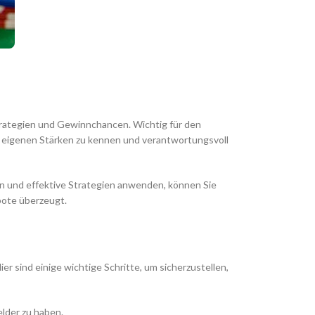
 Strategien und Gewinnchancen. Wichtig für den
die eigenen Stärken zu kennen und verantwortungsvoll
ren und effektive Strategien anwenden, können Sie
ebote überzeugt.
er sind einige wichtige Schritte, um sicherzustellen,
elder zu haben.