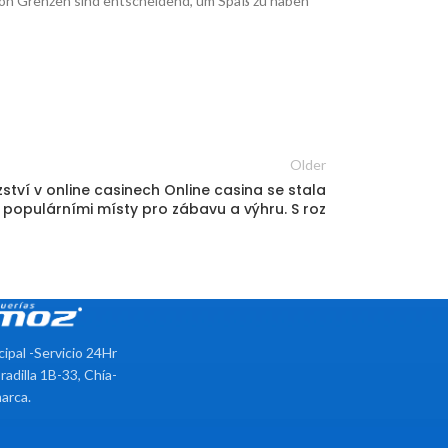
 von Grenzen sind entscheidend, um Spaß zu haben
Older
zství v online casinech Online casina se stala
populárními místy pro zábavu a výhru. S roz
cipal -Servicio 24Hr
radilla 1B-33, Chía-
arca.