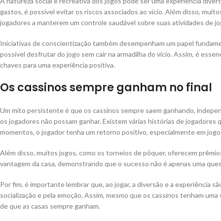
A natureza social e recreativa dos jogos pode ser uma experiência dive
gastos, é possível evitar os riscos associados ao vício. Além disso, mui
jogadores a manterem um controle saudável sobre suas atividades de jo
Iniciativas de conscientização também desempenham um papel fundament
possível desfrutar do jogo sem cair na armadilha do vício. Assim, é essen
chaves para uma experiência positiva.
Os cassinos sempre ganham no final
Um mito persistente é que os cassinos sempre saem ganhando, independ
os jogadores não possam ganhar. Existem várias histórias de jogadores 
momentos, o jogador tenha um retorno positivo, especialmente em jogos
Além disso, muitos jogos, como os torneios de pôquer, oferecem prêmios
vantagem da casa, demonstrando que o sucesso não é apenas uma questão 
Por fim, é importante lembrar que, ao jogar, a diversão e a experiência 
socialização e pela emoção. Assim, mesmo que os cassinos tenham uma v
de que as casas sempre ganham.