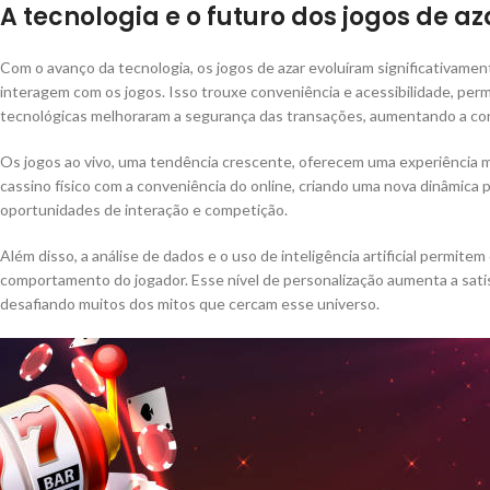
A tecnologia e o futuro dos jogos de az
Com o avanço da tecnologia, os jogos de azar evoluíram significativame
interagem com os jogos. Isso trouxe conveniência e acessibilidade, perm
tecnológicas melhoraram a segurança das transações, aumentando a conf
Os jogos ao vivo, uma tendência crescente, oferecem uma experiência m
cassino físico com a conveniência do online, criando uma nova dinâmica 
oportunidades de interação e competição.
Além disso, a análise de dados e o uso de inteligência artificial perm
comportamento do jogador. Esse nível de personalização aumenta a sati
desafiando muitos dos mitos que cercam esse universo.