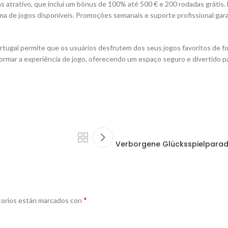
atrativo, que inclui um bônus de 100% até 500 € e 200 rodadas grátis. 
a de jogos disponíveis. Promoções semanais e suporte profissional gar
rtugal permite que os usuários desfrutem dos seus jogos favoritos de 
rmar a experiência de jogo, oferecendo um espaço seguro e divertido pa
Verborgene Glücksspielparadi
*
torios están marcados con