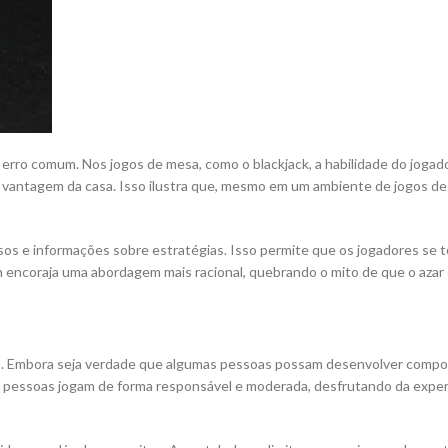
 erro comum. Nos jogos de mesa, como o blackjack, a habilidade do jogad
 a vantagem da casa. Isso ilustra que, mesmo em um ambiente de jogos d
sos e informações sobre estratégias. Isso permite que os jogadores se
encoraja uma abordagem mais racional, quebrando o mito de que o azar é
es. Embora seja verdade que algumas pessoas possam desenvolver compor
s pessoas jogam de forma responsável e moderada, desfrutando da exper