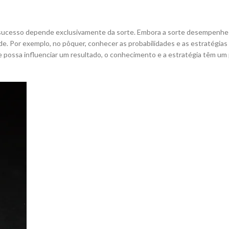
o sucesso depende exclusivamente da sorte. Embora a sorte desempenhe 
ade. Por exemplo, no pôquer, conhecer as probabilidades e as estratégi
 possa influenciar um resultado, o conhecimento e a estratégia têm um pe