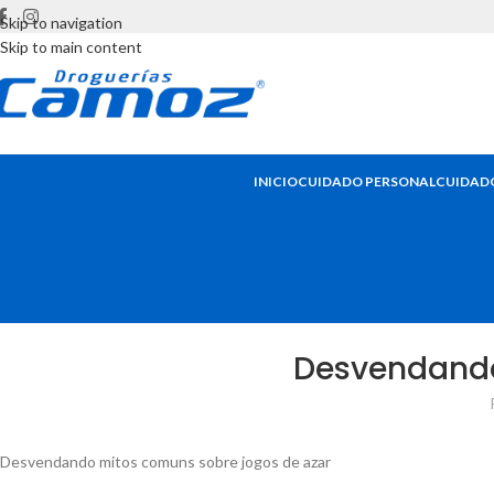
Skip to navigation
Skip to main content
INICIO
CUIDADO PERSONAL
CUIDADO
Desvendando
Desvendando mitos comuns sobre jogos de azar