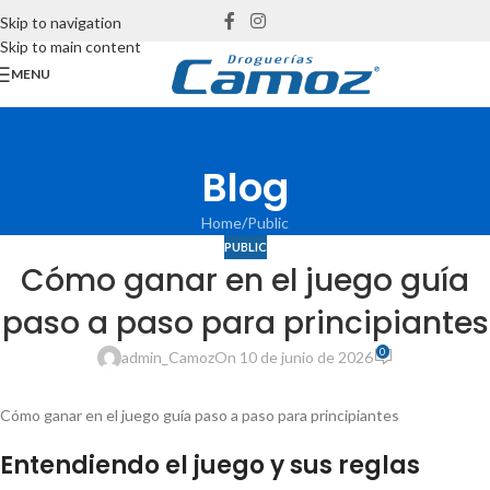
Skip to navigation
Skip to main content
MENU
Blog
Home
Public
PUBLIC
Cómo ganar en el juego guía
paso a paso para principiantes
0
admin_Camoz
On 10 de junio de 2026
Cómo ganar en el juego guía paso a paso para principiantes
Entendiendo el juego y sus reglas