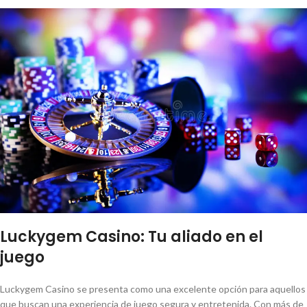
Luckygem Casino: Tu aliado en el
juego
Luckygem Casino se presenta como una excelente opción para aquellos
que buscan una experiencia de juego segura y entretenida. Con más de