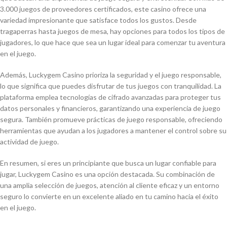
3.000 juegos de proveedores certificados, este casino ofrece una
variedad impresionante que satisface todos los gustos. Desde
tragaperras hasta juegos de mesa, hay opciones para todos los tipos de
jugadores, lo que hace que sea un lugar ideal para comenzar tu aventura
en el juego.
Además, Luckygem Casino prioriza la seguridad y el juego responsable,
lo que significa que puedes disfrutar de tus juegos con tranquilidad. La
plataforma emplea tecnologías de cifrado avanzadas para proteger tus
datos personales y financieros, garantizando una experiencia de juego
segura. También promueve prácticas de juego responsable, ofreciendo
herramientas que ayudan a los jugadores a mantener el control sobre su
actividad de juego.
En resumen, si eres un principiante que busca un lugar confiable para
jugar, Luckygem Casino es una opción destacada. Su combinación de
una amplia selección de juegos, atención al cliente eficaz y un entorno
seguro lo convierte en un excelente aliado en tu camino hacia el éxito
en el juego.