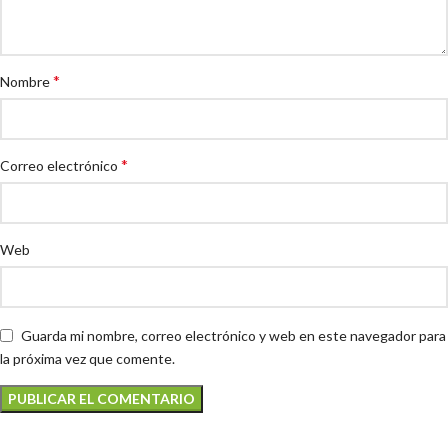
*
Nombre
*
Correo electrónico
Web
Guarda mi nombre, correo electrónico y web en este navegador para
la próxima vez que comente.