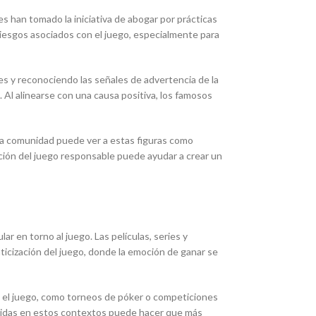
es han tomado la iniciativa de abogar por prácticas
iesgos asociados con el juego, especialmente para
s y reconociendo las señales de advertencia de la
. Al alinearse con una causa positiva, los famosos
La comunidad puede ver a estas figuras como
oción del juego responsable puede ayudar a crear un
ar en torno al juego. Las películas, series y
icización del juego, donde la emoción de ganar se
n el juego, como torneos de póker o competiciones
onocidas en estos contextos puede hacer que más