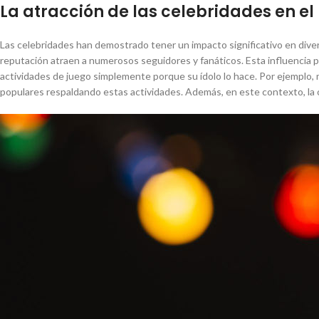
La atracción de las celebridades en e
Las celebridades han demostrado tener un impacto significativo en diver
reputación atraen a numerosos seguidores y fanáticos. Esta influencia 
actividades de juego simplemente porque su ídolo lo hace. Por ejemplo,
populares respaldando estas actividades. Además, en este contexto, la