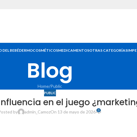
 DEL BEBÉ
DERMOCOSMÉTICOS
MEDICAMENTOS
OTRAS CATEGORÍAS
IMPE
Blog
Home
Public
PUBLIC
influencia en el juego ¿marketi
0
Posted by
admin_Camoz
On 13 de mayo de 2026