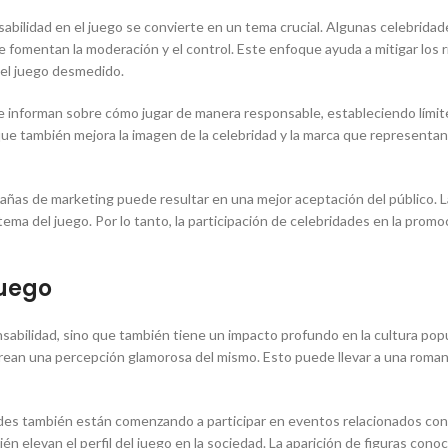
sabilidad en el juego se convierte en un tema crucial. Algunas celebridad
omentan la moderación y el control. Este enfoque ayuda a mitigar los r
del juego desmedido.
e informan sobre cómo jugar de manera responsable, estableciendo límite
 que también mejora la imagen de la celebridad y la marca que representan
añas de marketing puede resultar en una mejor aceptación del público. 
tema del juego. Por lo tanto, la participación de celebridades en la prom
juego
onsabilidad, sino que también tiene un impacto profundo en la cultura popul
ean una percepción glamorosa del mismo. Esto puede llevar a una romant
idades también están comenzando a participar en eventos relacionados co
ién elevan el perfil del juego en la sociedad. La aparición de figuras c