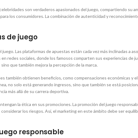
 celebridades son verdaderos apasionados del juego, compartiendo su am
 para los consumidores. La combinación de autenticidad y reconocimiento
as de juego
l juego. Las plataformas de apuestas están cada vez más inclinadas a asoc
s en redes sociales, donde los famosos comparten sus experiencias de j
o, sino que también mejora la percepción de la marca.
dades también obtienen beneficios, como compensaciones económicas y el 
nea, no solo está generando ingresos, sino que también se está posicio
cia más allá de su carrera deportiva.
ntengan la ética en sus promociones. La promoción del juego responsable
n considerar los riesgos. Así, el marketing en este ámbito debe ser equil
juego responsable