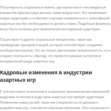
Популярность социальных казино, где игроки могут наслаждаться
играми без финансовых рисков, также возрастает. Это привлекает
новую аудиторию и позволяет игрокам ознакомиться с атмосферой
азартных игр без необходимости делать ставки. Подобные форматы
могут быть полезны для привлечения молодежной аудитории.
Существуют и другие социальные инициативы, такие как
проведение турниров и акций, которые способствуют созданию
сообщества игроков. Это не только увеличивает вовлеченность, но и
создает лояльность к бренду, что является важным аспектом в
конкурентной среде азартных игр.
Кадровые изменения в индустрии
азартных игр
С учетом новых технологий и социально-экономических изменений,
кадровая политика в индустрии азартных игр требует адаптации.
Появление новых ролей, таких как специалисты по данным и
разработчики игр, становится обычным явлением. Эти специалисты