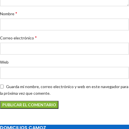
*
Nombre
*
Correo electrónico
Web
Guarda mi nombre, correo electrónico y web en este navegador para
la próxima vez que comente.
DOMICILIOS CAMOZ