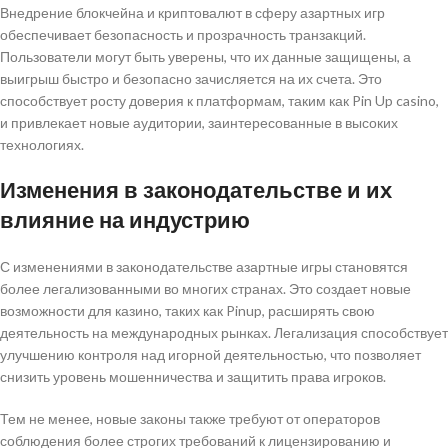
Внедрение блокчейна и криптовалют в сферу азартных игр
обеспечивает безопасность и прозрачность транзакций.
Пользователи могут быть уверены, что их данные защищены, а
выигрыш быстро и безопасно зачисляется на их счета. Это
способствует росту доверия к платформам, таким как Pin Up casino,
и привлекает новые аудитории, заинтересованные в высоких
технологиях.
Изменения в законодательстве и их
влияние на индустрию
С изменениями в законодательстве азартные игры становятся
более легализованными во многих странах. Это создает новые
возможности для казино, таких как Pinup, расширять свою
деятельность на международных рынках. Легализация способствует
улучшению контроля над игорной деятельностью, что позволяет
снизить уровень мошенничества и защитить права игроков.
Тем не менее, новые законы также требуют от операторов
соблюдения более строгих требований к лицензированию и