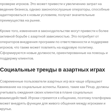
проверке игроков. Это может привести к увеличению затрат на
ведение бизнеса, однако законопослушные операторы, способные
адаптироваться к новым условиям, получат значительные
преимущества на рынке.
Кроме того, изменения в законодательстве могут привести к более
активной борьбе с азартной зависимостью. Это потребует от
операторов внедрения программ по ответственности и поддержке
игроков, что также может повлиять на кадровую политику.
Сформируются новые должности, ориентированные на помощь и
поддержку клиентов.
Социальные тренды в азартных играх
Современные пользователи азартных игр все чаще обращают
внимание на социальные аспекты. Казино, такие как Pinup, должны
учитывать ожидания своих клиентов в плане социальных
взаимодействий. Игроки стремятся к общению, поэтому платформа
может внедрять функции для живого общения между игроками и
крупье.