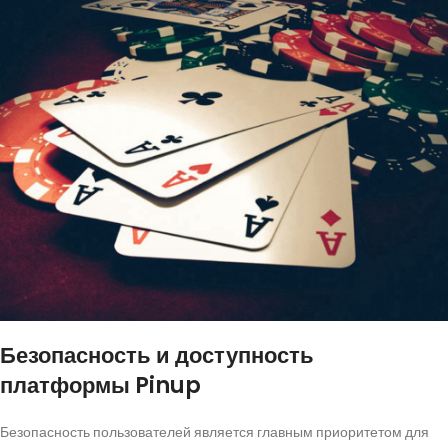
Безопасность и доступность
платформы Pinup
Безопасность пользователей является главным приоритетом для