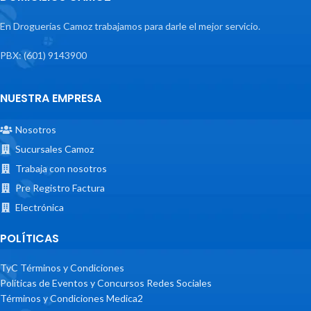
En Droguerías Camoz trabajamos para darle el mejor servicio.
PBX: (601) 9143900
NUESTRA EMPRESA
Nosotros
Sucursales Camoz
Trabaja con nosotros
Pre Registro Factura
Electrónica
POLÍTICAS
TyC Términos y Condiciones
Políticas de Eventos y Concursos Redes Sociales
Términos y Condiciones Medica2