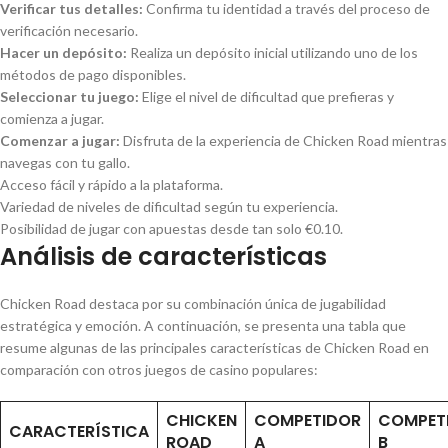
Verificar tus detalles:
Confirma tu identidad a través del proceso de
verificación necesario.
Hacer un depósito:
Realiza un depósito inicial utilizando uno de los
métodos de pago disponibles.
Seleccionar tu juego:
Elige el nivel de dificultad que prefieras y
comienza a jugar.
Comenzar a jugar:
Disfruta de la experiencia de Chicken Road mientras
navegas con tu gallo.
Acceso fácil y rápido a la plataforma.
Variedad de niveles de dificultad según tu experiencia.
Posibilidad de jugar con apuestas desde tan solo €0.10.
Análisis de características
Chicken Road destaca por su combinación única de jugabilidad
estratégica y emoción. A continuación, se presenta una tabla que
resume algunas de las principales características de Chicken Road en
comparación con otros juegos de casino populares:
CHICKEN
COMPETIDOR
COMPET
CARACTERÍSTICA
ROAD
A
B