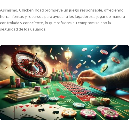
Asimismo, Chicken Road promueve un juego responsable, ofreciendo
herramientas y recursos para ayudar a los jugadores a jugar de manera
controlada y consciente, lo que refuerza su compromiso con la
seguridad de los usuarios.