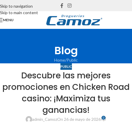
Skip to navigation
Skip to main content
MENU
Blog
Home
Public
PUBLIC
Descubre las mejores
promociones en Chicken Road
casino: ¡Maximiza tus
ganancias!
0
admin_Camoz
On 26 de mayo de 2026