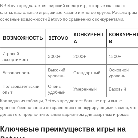
В Betovo предлагается широкий спектр игр, которые включают
слоты, настольные игры, живое казино и многое другое. Рассмотрим
основные возможности Betovo по сравнению с конкурентами.
КОНКУРЕНТ
КОНКУРЕН
ВОЗМОЖНОСТЬ
BETOVO
A
B
Игровой
3000+
2000+
1500+
ассортимент
Высокий
Основной
Безопасность
Стандартный
уровень
уровень
Пользовательский
Очень
Умеренный
Базовый
опыт
удобный
Как видно из таблицы, Betovo предлагает больше игр и выше
уровень безопасности по сравнению с конкурирующими казино, что
делает его предпочтительным вариантом для азартных игроков.
Ключевые преимущества игры на