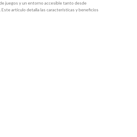
de juegos y un entorno accesible tanto desde
Este artículo detalla las características y beneficios