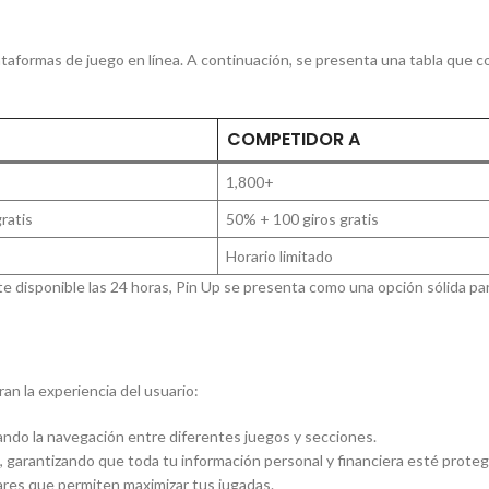
lataformas de juego en línea. A continuación, se presenta una tabla que 
COMPETIDOR A
1,800+
ratis
50% + 100 giros gratis
Horario limitado
te disponible las 24 horas, Pin Up se presenta como una opción sólida pa
an la experiencia del usuario:
itando la navegación entre diferentes juegos y secciones.
, garantizando que toda tu información personal y financiera esté proteg
res que permiten maximizar tus jugadas.