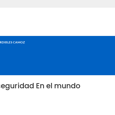
RDIBLES CAMOZ
 seguridad En el mundo