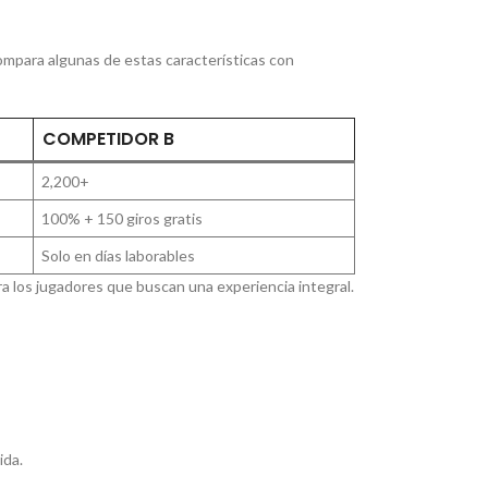
compara algunas de estas características con
COMPETIDOR B
2,200+
100% + 150 giros gratis
Solo en días laborables
ra los jugadores que buscan una experiencia integral.
ida.