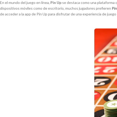
En el mundo del juego en línea,
Pin Up
se destaca como una plataforma q
dispositivos móviles como de escritorio, muchos jugadores prefieren
Pin
de acceder a la app de Pin Up para disfrutar de una experiencia de juego