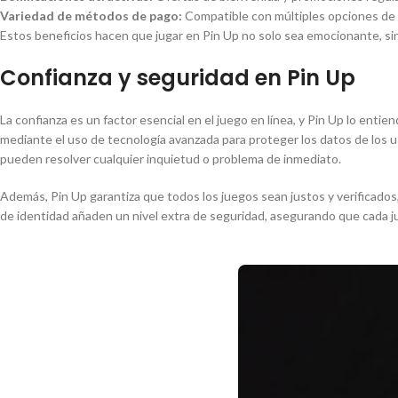
Variedad de métodos de pago:
Compatible con múltiples opciones de p
Estos beneficios hacen que jugar en Pin Up no solo sea emocionante, si
Confianza y seguridad en Pin Up
La confianza es un factor esencial en el juego en línea, y Pin Up lo enti
mediante el uso de tecnología avanzada para proteger los datos de los us
pueden resolver cualquier inquietud o problema de inmediato.
Además, Pin Up garantiza que todos los juegos sean justos y verificados,
de identidad añaden un nivel extra de seguridad, asegurando que cada j