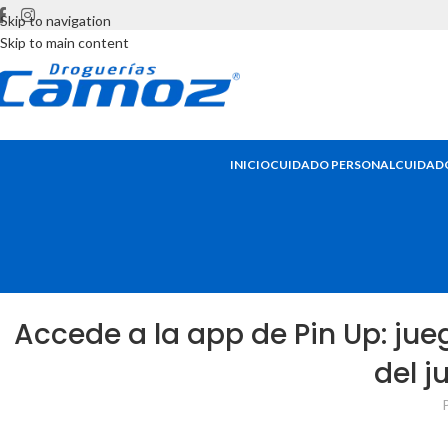
Skip to navigation
Skip to main content
INICIO
CUIDADO PERSONAL
CUIDADO
Accede a la app de Pin Up: jue
del j