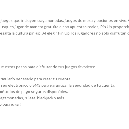
e juegos que incluyen tragamonedas, juegos de mesa y opciones en vivo. 
 busques jugar de manera gratuita o con apuestas reales, Pin Up propor
resalta la cultura pin-up. Al elegir Pin Up, los jugadores no solo disfruta
ue estos pasos para disfrutar de tus juegos favoritos:
ormulario necesario para crear tu cuenta.
reo electrónico o SMS para garantizar la seguridad de tu cuenta.
 métodos de pago seguros disponibles.
ragamonedas, ruleta, blackjack y más.
o para jugar!