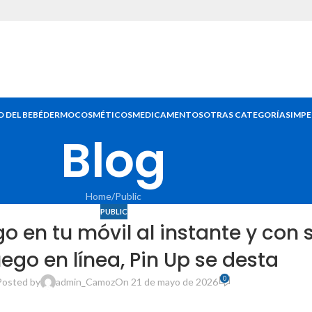
 DEL BEBÉ
DERMOCOSMÉTICOS
MEDICAMENTOS
OTRAS CATEGORÍAS
IMPE
Blog
Home
Public
PUBLIC
go en tu móvil al instante y con
uego en línea, Pin Up se desta
0
Posted by
admin_Camoz
On 21 de mayo de 2026