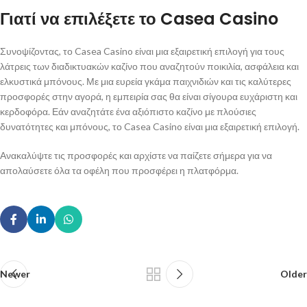
Γιατί να επιλέξετε το Casea Casino
Συνοψίζοντας, το Casea Casino είναι μια εξαιρετική επιλογή για τους
λάτρεις των διαδικτυακών καζίνο που αναζητούν ποικιλία, ασφάλεια και
ελκυστικά μπόνους. Με μια ευρεία γκάμα παιχνιδιών και τις καλύτερες
προσφορές στην αγορά, η εμπειρία σας θα είναι σίγουρα ευχάριστη και
κερδοφόρα. Εάν αναζητάτε ένα αξιόπιστο καζίνο με πλούσιες
δυνατότητες και μπόνους, το Casea Casino είναι μια εξαιρετική επιλογή.
Ανακαλύψτε τις προσφορές και αρχίστε να παίζετε σήμερα για να
απολαύσετε όλα τα οφέλη που προσφέρει η πλατφόρμα.
Newer
Older