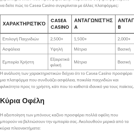
να δείτε πώς το Casea Casino συγκρίνεται με άλλες πλατφόρμες:
CASEA
ΑΝΤΑΓΩΝΙΣΤΉΣ
ΑΝΤΑΓ
ΧΑΡΑΚΤΗΡΙΣΤΙΚΌ
CASINO
A
B
Επιλογή Παιχνιδιών
2,500+
1,500+
2,000+
Ασφάλεια
Υψηλή
Μέτρια
Βασική
Εξαιρετικά
Εμπειρία Χρήστη
Μέτρια
Βασική
φιλική
Η ανάλυση των χαρακτηριστικών δείχνει ότι το Casea Casino προσφέρει
μια πλατφόρμα που συνδυάζει ασφάλεια, ποικιλία παιχνιδιών και
φιλικότητα προς το χρήστη, κάτι που το καθιστά ιδανικό για τους παίκτες.
Κύρια Οφέλη
Η αξιοποίηση των μπόνους καζίνο προσφέρει πολλά οφέλη που
μπορούν να βελτιώσουν την εμπειρία σας. Ακολουθούν μερικά από τα
κύρια πλεονεκτήματα: