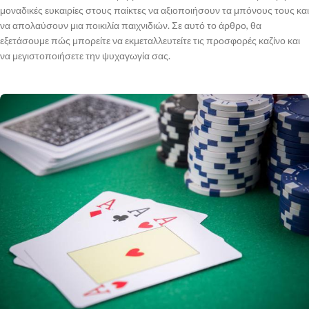
μοναδικές ευκαιρίες στους παίκτες να αξιοποιήσουν τα μπόνους τους και
να απολαύσουν μια ποικιλία παιχνιδιών. Σε αυτό το άρθρο, θα
εξετάσουμε πώς μπορείτε να εκμεταλλευτείτε τις προσφορές καζίνο και
να μεγιστοποιήσετε την ψυχαγωγία σας.