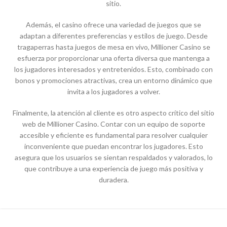
sitio.
Además, el casino ofrece una variedad de juegos que se
adaptan a diferentes preferencias y estilos de juego. Desde
tragaperras hasta juegos de mesa en vivo, Millioner Casino se
esfuerza por proporcionar una oferta diversa que mantenga a
los jugadores interesados y entretenidos. Esto, combinado con
bonos y promociones atractivas, crea un entorno dinámico que
invita a los jugadores a volver.
Finalmente, la atención al cliente es otro aspecto crítico del sitio
web de Millioner Casino. Contar con un equipo de soporte
accesible y eficiente es fundamental para resolver cualquier
inconveniente que puedan encontrar los jugadores. Esto
asegura que los usuarios se sientan respaldados y valorados, lo
que contribuye a una experiencia de juego más positiva y
duradera.