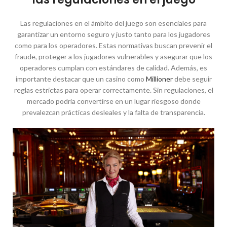
Las regulaciones en el ámbito del juego son esenciales para
garantizar un entorno seguro y justo tanto para los jugadores
como para los operadores. Estas normativas buscan prevenir el
fraude, proteger a los jugadores vulnerables y asegurar que los
operadores cumplan con estándares de calidad. Además, es
importante destacar que un casino como
Millioner
debe seguir
reglas estrictas para operar correctamente. Sin regulaciones, el
mercado podría convertirse en un lugar riesgoso donde
prevalezcan prácticas desleales y la falta de transparencia.