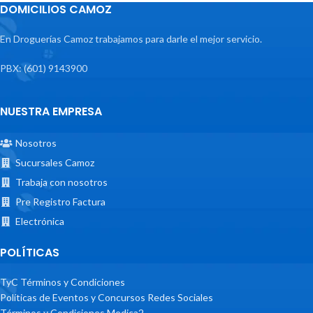
DOMICILIOS CAMOZ
En Droguerías Camoz trabajamos para darle el mejor servicio.
PBX: (601) 9143900
NUESTRA EMPRESA
Nosotros
Sucursales Camoz
Trabaja con nosotros
Pre Registro Factura
Electrónica
POLÍTICAS
TyC Términos y Condiciones
Políticas de Eventos y Concursos Redes Sociales
Términos y Condiciones Medica2