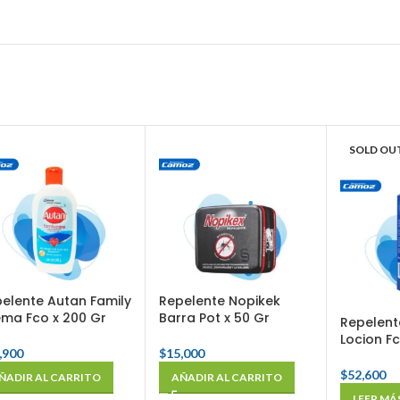
SOLD OU
elente Autan Family
Repelente Nopikek
ma Fco x 200 Gr
Barra Pot x 50 Gr
Repelent
Locion Fc
,900
$
15,000
$
52,600
ÑADIR AL CARRITO
AÑADIR AL CARRITO
LEER MÁ