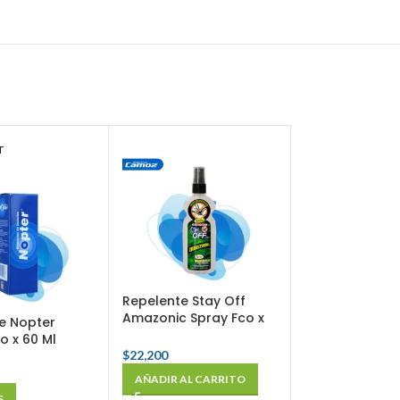
T
Repelente Stay Off
Amazonic Spray Fco x
e Nopter
120 Ml
o x 60 Ml
$
22,200
AÑADIR AL CARRITO
S