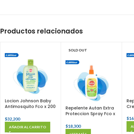
Productos relacionados
SOLD OUT
Locion Johnson Baby
Rep
Antimosquito Fco x 200
Cre
Repelente Autan Extra
Ml
Proteccion Spray Fco x
$
16
$
32,200
200 Ml
$
18,300
A
AÑADIR AL CARRITO