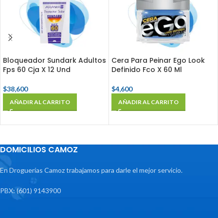
Bloqueador Sundark Adultos
Cera Para Peinar Ego Look
Fps 60 Cja X 12 Und
Definido Fco X 60 Ml
$
38,600
$
4,600
AÑADIR AL CARRITO
AÑADIR AL CARRITO
DOMICILIOS CAMOZ
En Droguerías Camoz trabajamos para darle el mejor servicio.
PBX: (601) 9143900