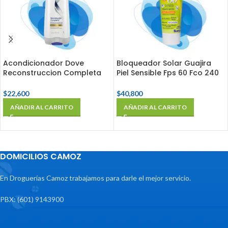
Acondicionador Dove
Bloqueador Solar Guajira
Reconstruccion Completa
Piel Sensible Fps 60 Fco 240
Fco X 400 Ml
Ml
$
22,600
$
40,800
AÑADIR AL CARRITO
AÑADIR AL CARRITO
DOMICILIOS CAMOZ
En Droguerías Camoz trabajamos para darle el mejor servicio.
PBX: (601) 9143900