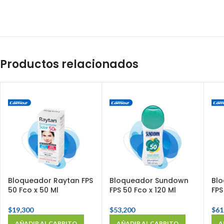
Productos relacionados
Bloqueador Raytan FPS
Bloqueador Sundown
Bl
50 Fco x 50 Ml
FPS 50 Fco x 120 Ml
FPS
$
19,300
$
53,200
$
61
AÑADIR AL CARRITO
AÑADIR AL CARRITO
A