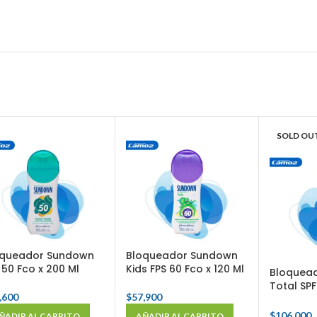
SOLD OU
oqueador Sundown
Bloqueador Sundown
 50 Fco x 200 Ml
Kids FPS 60 Fco x 120 Ml
Bloquea
Total SPF
,600
$
57,900
Gr
$
106,000
ÑADIR AL CARRITO
AÑADIR AL CARRITO